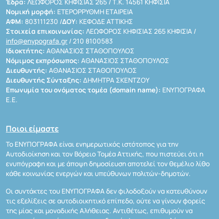
Έδρα:
ΛΕΩΦΟΡΟΣ ΚΗΦΙΣΙΑΣ 265 / Τ.Κ. 14561 ΚΗΦΙΣΙΑ
Νομική μορφή:
ΕΤΕΡΟΡΡΥΘΜΗ ΕΤΑΙΡΕΙΑ
ΑΦΜ:
803111230 /
ΔΟΥ:
ΚΕΦΟΔΕ ΑΤΤΙΚΗΣ
Στοιχεία επικοινωνίας:
ΛΕΩΦΟΡΟΣ ΚΗΦΙΣΙΑΣ 265 ΚΗΦΙΣΙΑ /
info@enypografa.gr
/ 210 8100583
Ιδιοκτήτης:
ΑΘΑΝΑΣΙΟΣ ΣΤΑΘΟΠΟΥΛΟΣ
Νόμιμος εκπρόσωπος:
ΑΘΑΝΑΣΙΟΣ ΣΤΑΘΟΠΟΥΛΟΣ
Διευθυντής:
ΑΘΑΝΑΣΙΟΣ ΣΤΑΘΟΠΟΥΛΟΣ
Διευθυντής Σύνταξης:
ΔΗΜΗΤΡΑ ΣΚΕΝΤΖΟΥ
Επωνυμία του ονόματος τομέα (domain name):
ΕΝΥΠΟΓΡΑΦΑ
Ε.Ε.
Ποιοι είμαστε
Το ΕΝΥΠΟΓΡΑΦΑ είναι ενημερωτικός ιστότοπος για την
Αυτοδιοίκηση και τον Βόρειο Τομέα Αττικής, που πιστεύει ότι η
ενυπόγραφη και με άποψη δημοσίευση αποτελεί τον θεμέλιο λίθο
κάθε κοινωνίας ενεργών και υπεύθυνων πολιτών-δημοτών.
Οι συντάκτες του ΕΝΥΠΟΓΡΑΦΑ δεν φιλοδοξούν να κατευθύνουν
τις εξελίξεις σε αυτοδιοικητικό επίπεδο, ούτε να γίνουν φορείς
της μίας και μοναδικής Αλήθειας. Αντιθέτως, επιθυμούν να