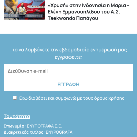
«Χρυσή» στην Ινδονησία η Μαρία –
Ελένη Εμμανουηλίδου του Α.Σ.
Taekwondo Παπάγου
Για να λαμβάνετε την εβδομαδιαία ενημέρωσή μας
εγγραφείτε:
Έχω διαβάσει και συμφωνώ με τους όρους χρήσης
Ταυτότητα
Επωνυμία:
ΕΝΥΠΟΓΡΑΦΑ Ε.Ε.
Διακριτικός τίτλος:
ENYPOGRAFA