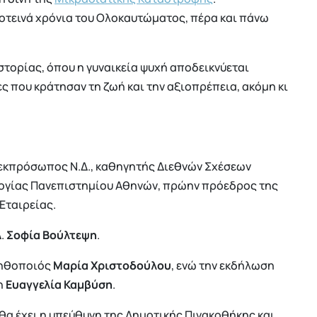
κοτεινά χρόνια του Ολοκαυτώματος, πέρα και πάνω
ιστορίας, όπου η γυναικεία ψυχή αποδεικνύεται
ες που κράτησαν τη ζωή και την αξιοπρέπεια, ακόμη κι
 εκπρόσωπος Ν.Δ., καθηγητής Διεθνών Σχέσεων
λογίας Πανεπιστημίου Αθηνών, πρώην πρόεδρος της
Εταιρείας.
Δ.
Σοφία Βούλτεψη
.
 ηθοποιός
Μαρία Χριστοδούλου
, ενώ την εκδήλωση
η
Ευαγγελία Καμβύση
.
θα έχει η υπεύθυνη της Δημοτικής Πινακοθήκης και