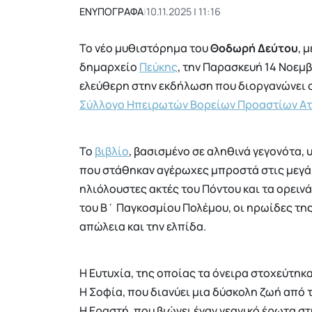
ΕΝΥΠΟΓΡΑΦΑ
|
10.11.2025 | 11:16
Το νέο μυθιστόρημα του
Θοδωρή
Δεύτου
, 
δημαρχείο
Πεύκης
, την Παρασκευή 14 Νοεμβρ
ελεύθερη στην εκδήλωση που διοργανώνει 
Σύλλογο Ηπειρωτών Βορείων Προαστίων Ατ
Το
βιβλίο
, βασισμένο σε αληθινά γεγονότα,
που στάθηκαν αγέρωχες μπροστά στις μεγάλε
ηλιόλουστες ακτές του Πόντου και τα ορειν
του Β΄ Παγκοσμίου Πολέμου, οι ηρωίδες της
απώλεια και την ελπίδα.
Η Ευτυχία, της οποίας τα όνειρα στοχεύτηκ
Η Σοφία, που διανύει μια δύσκολη ζωή από 
Η Εραστή, που βιώνει έναν νεανικό έρωτα στ