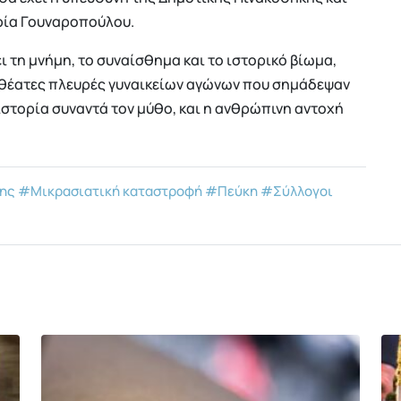
φία Γουναροπούλου.
 τη μνήμη, το συναίσθημα και το ιστορικό βίωμα,
αθέατες πλευρές γυναικείων αγώνων που σημάδεψαν
ιστορία συναντά τον μύθο, και η ανθρώπινη αντοχή
κης
#Μικρασιατική καταστροφή
#Πεύκη
#Σύλλογοι