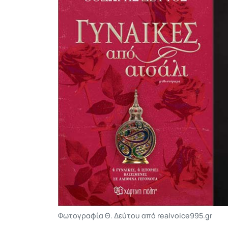
Φωτογραφία Θ. Δεύτου από realvoice995.gr