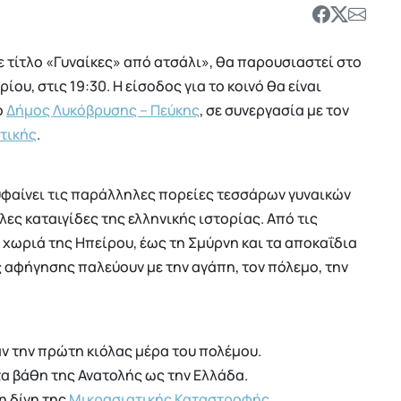
με τίτλο «Γυναίκες» από ατσάλι», θα παρουσιαστεί στο
ίου, στις 19:30. Η είσοδος για το κοινό θα είναι
ο
Δήμος Λυκόβρυσης – Πεύκης
, σε συνεργασία με τον
τικής
.
 υφαίνει τις παράλληλες πορείες τεσσάρων γυναικών
ς καταιγίδες της ελληνικής ιστορίας. Από τις
ά χωριά της Ηπείρου, έως τη Σμύρνη και τα αποκαΐδια
 αφήγησης παλεύουν με την αγάπη, τον πόλεμο, την
αν την πρώτη κιόλας μέρα του πολέμου.
τα βάθη της Ανατολής ως την Ελλάδα.
η δίνη της
Μικρασιατικής Καταστροφής
.