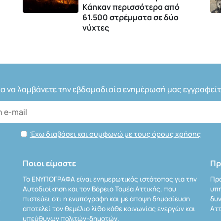
Kάηκαν περισσότερα από
61.500 στρέμματα σε δύο
νύχτες
ια να λαμβάνετε την εβδομαδιαία ενημέρωσή μας εγγραφείτ
Έχω διαβάσει και συμφωνώ με τους όρους χρήσης
Ποιοι είμαστε
Πρ
Το ΕΝΥΠΟΓΡΑΦΑ είναι ενημερωτικός ιστότοπος για την
Προ
Αυτοδιοίκηση και τον Βόρειο Τομέα Αττικής, που
υπη
Α
πιστεύει ότι η ενυπόγραφη και με άποψη δημοσίευση
δυν
αποτελεί τον θεμέλιο λίθο κάθε κοινωνίας ενεργών και
Αττ
υπεύθυνων πολιτών-δημοτών.