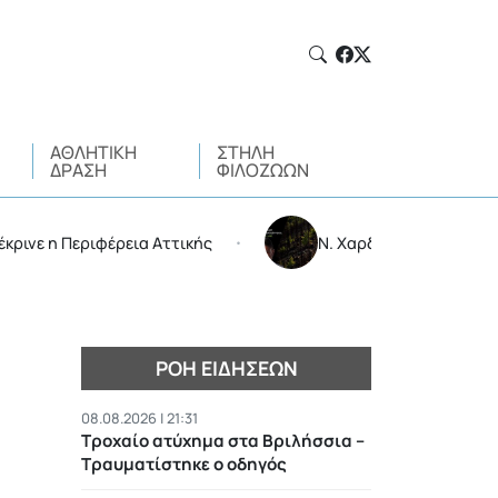
ΑΘΛΗΤΙΚΉ
ΣΤΉΛΗ
ΔΡΆΣΗ
ΦΙΛΌΖΩΩΝ
 Περιφέρεια Αττικής
Ν. Χαρδαλιάς: Δεν μπαίνει καμ
•
ΡΟΉ ΕΙΔΉΣΕΩΝ
08.08.2026 | 21:31
Τροχαίο ατύχημα στα Βριλήσσια –
Τραυματίστηκε ο οδηγός