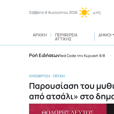
Σάββατο 8 Αυγούστου 2026
41°C
ΑΡΧΙΚΉ
ΠΕΡΙΦΈΡΕΙΑ
ΔΉΜΟΙ
ΑΤΤΙΚΉΣ
Ροή Ειδήσεων
περιφέρειες της χώρας σε Red Code την Κυριακή 9/8
•
ΛΥΚΌΒΡΥΣΗ - ΠΕΎΚΗ
Παρουσίαση του μυθ
από ατσάλι» στο δημ