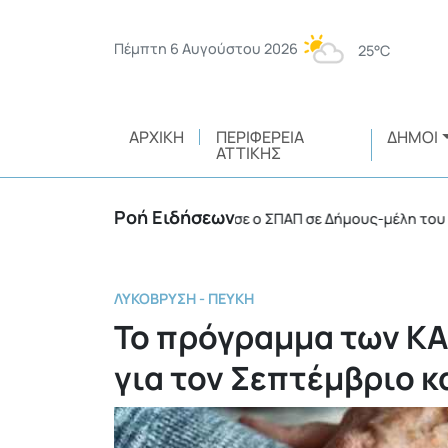
Πέμπτη 6 Αυγούστου 2026
25°C
ΑΡΧΙΚΉ
ΠΕΡΙΦΈΡΕΙΑ
ΔΉΜΟΙ
ΑΤΤΙΚΉΣ
Ροή Ειδήσεων
ά οχήματα 4Χ4 παραχώρησε ο ΣΠΑΠ σε Δήμους-μέλη του
•
ΛΥΚΌΒΡΥΣΗ - ΠΕΎΚΗ
Το πρόγραμμα των Κ
για τον Σεπτέμβριο κ