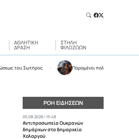
ΑΘΛΗΤΙΚΉ
ΣΤΉΛΗ
ΔΡΆΣΗ
ΦΙΛΌΖΩΩΝ
του Σωτήρος
Παραμένει πολύ υψηλός ο κίνδυνος πυρ
•
ΡΟΉ ΕΙΔΉΣΕΩΝ
05.08.2026 | 15:48
Αντιπροσωπεία Ουκρανών
δημάρχων στο δημαρχείο
Χολαργού