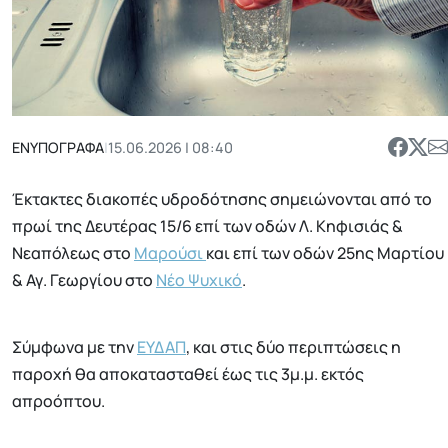
ΕΝΥΠΟΓΡΑΦΑ
|
15.06.2026 | 08:40
Έκτακτες διακοπές υδροδότησης σημειώνονται από το
πρωί της Δευτέρας 15/6 επί των οδών Λ. Κηφισιάς &
Νεαπόλεως στο
Μαρούσι
και επί των οδών 25ης Μαρτίου
& Αγ. Γεωργίου στο
Νέο Ψυχικό
.
Σύμφωνα με την
ΕΥΔΑΠ
, και στις δύο περιπτώσεις η
παροχή θα αποκατασταθεί έως τις 3μ.μ. εκτός
απροόπτου.