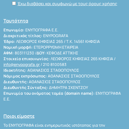
Έχω διαβάσει και συμφωνώ με τους όρους χρήσης
Ταυτότητα
Επωνυμία:
ΕΝΥΠΟΓΡΑΦΑ Ε.Ε.
Διακριτικός τίτλος:
ENYPOGRAFA
Έδρα:
ΛΕΩΦΟΡΟΣ ΚΗΦΙΣΙΑΣ 265 / Τ.Κ. 14561 ΚΗΦΙΣΙΑ
Νομική μορφή:
ΕΤΕΡΟΡΡΥΘΜΗ ΕΤΑΙΡΕΙΑ
ΑΦΜ:
803111230 /
ΔΟΥ:
ΚΕΦΟΔΕ ΑΤΤΙΚΗΣ
Στοιχεία επικοινωνίας:
ΛΕΩΦΟΡΟΣ ΚΗΦΙΣΙΑΣ 265 ΚΗΦΙΣΙΑ /
info@enypografa.gr
/ 210 8100583
Ιδιοκτήτης:
ΑΘΑΝΑΣΙΟΣ ΣΤΑΘΟΠΟΥΛΟΣ
Νόμιμος εκπρόσωπος:
ΑΘΑΝΑΣΙΟΣ ΣΤΑΘΟΠΟΥΛΟΣ
Διευθυντής:
ΑΘΑΝΑΣΙΟΣ ΣΤΑΘΟΠΟΥΛΟΣ
Διευθυντής Σύνταξης:
ΔΗΜΗΤΡΑ ΣΚΕΝΤΖΟΥ
Επωνυμία του ονόματος τομέα (domain name):
ΕΝΥΠΟΓΡΑΦΑ
Ε.Ε.
Ποιοι είμαστε
Το ΕΝΥΠΟΓΡΑΦΑ είναι ενημερωτικός ιστότοπος για την