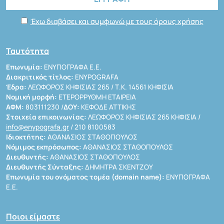
Έχω διαβάσει και συμφωνώ με τους όρους χρήσης
Ταυτότητα
Επωνυμία:
ΕΝΥΠΟΓΡΑΦΑ Ε.Ε.
Διακριτικός τίτλος:
ENYPOGRAFA
Έδρα:
ΛΕΩΦΟΡΟΣ ΚΗΦΙΣΙΑΣ 265 / Τ.Κ. 14561 ΚΗΦΙΣΙΑ
Νομική μορφή:
ΕΤΕΡΟΡΡΥΘΜΗ ΕΤΑΙΡΕΙΑ
ΑΦΜ:
803111230 /
ΔΟΥ:
ΚΕΦΟΔΕ ΑΤΤΙΚΗΣ
Στοιχεία επικοινωνίας:
ΛΕΩΦΟΡΟΣ ΚΗΦΙΣΙΑΣ 265 ΚΗΦΙΣΙΑ /
info@enypografa.gr
/ 210 8100583
Ιδιοκτήτης:
ΑΘΑΝΑΣΙΟΣ ΣΤΑΘΟΠΟΥΛΟΣ
Νόμιμος εκπρόσωπος:
ΑΘΑΝΑΣΙΟΣ ΣΤΑΘΟΠΟΥΛΟΣ
Διευθυντής:
ΑΘΑΝΑΣΙΟΣ ΣΤΑΘΟΠΟΥΛΟΣ
Διευθυντής Σύνταξης:
ΔΗΜΗΤΡΑ ΣΚΕΝΤΖΟΥ
Επωνυμία του ονόματος τομέα (domain name):
ΕΝΥΠΟΓΡΑΦΑ
Ε.Ε.
Ποιοι είμαστε