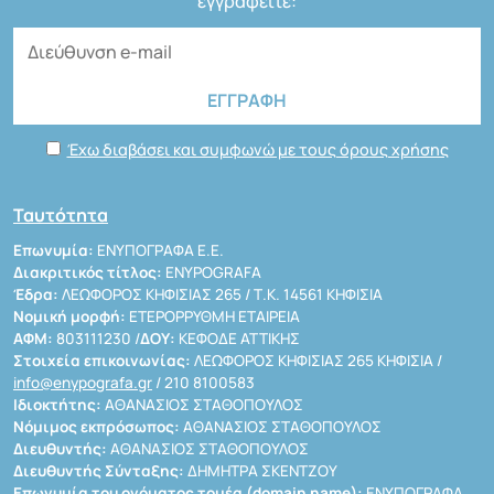
εγγραφείτε:
Έχω διαβάσει και συμφωνώ με τους όρους χρήσης
Ταυτότητα
Επωνυμία:
ΕΝΥΠΟΓΡΑΦΑ Ε.Ε.
Διακριτικός τίτλος:
ENYPOGRAFA
Έδρα:
ΛΕΩΦΟΡΟΣ ΚΗΦΙΣΙΑΣ 265 / Τ.Κ. 14561 ΚΗΦΙΣΙΑ
Νομική μορφή:
ΕΤΕΡΟΡΡΥΘΜΗ ΕΤΑΙΡΕΙΑ
ΑΦΜ:
803111230 /
ΔΟΥ:
ΚΕΦΟΔΕ ΑΤΤΙΚΗΣ
Στοιχεία επικοινωνίας:
ΛΕΩΦΟΡΟΣ ΚΗΦΙΣΙΑΣ 265 ΚΗΦΙΣΙΑ /
info@enypografa.gr
/ 210 8100583
Ιδιοκτήτης:
ΑΘΑΝΑΣΙΟΣ ΣΤΑΘΟΠΟΥΛΟΣ
Νόμιμος εκπρόσωπος:
ΑΘΑΝΑΣΙΟΣ ΣΤΑΘΟΠΟΥΛΟΣ
Διευθυντής:
ΑΘΑΝΑΣΙΟΣ ΣΤΑΘΟΠΟΥΛΟΣ
Διευθυντής Σύνταξης:
ΔΗΜΗΤΡΑ ΣΚΕΝΤΖΟΥ
Επωνυμία του ονόματος τομέα (domain name):
ΕΝΥΠΟΓΡΑΦΑ