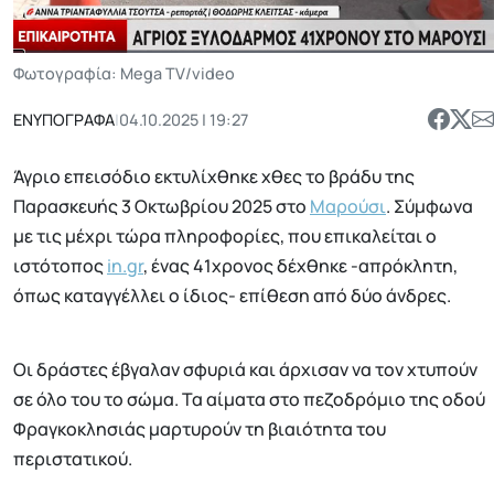
Φωτογραφία: Mega TV/video
ΕΝΥΠΟΓΡΑΦΑ
|
04.10.2025 | 19:27
Άγριο επεισόδιο εκτυλίχθηκε χθες το βράδυ της
Παρασκευής 3 Οκτωβρίου 2025 στο
Μαρούσι
. Σύμφωνα
με τις μέχρι τώρα πληροφορίες, που επικαλείται ο
ιστότοπος
in.gr
, ένας 41χρονος δέχθηκε -απρόκλητη,
όπως καταγγέλλει ο ίδιος- επίθεση από δύο άνδρες.
Οι δράστες έβγαλαν σφυριά και άρχισαν να τον χτυπούν
σε όλο του το σώμα. Τα αίματα στο πεζοδρόμιο της οδού
Φραγκοκλησιάς μαρτυρούν τη βιαιότητα του
περιστατικού.