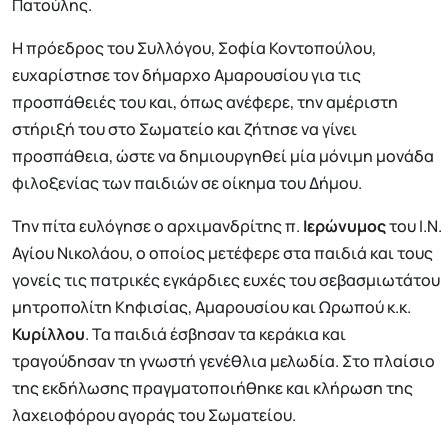
Πατούλης.
Η πρόεδρος του Συλλόγου, Σοφία Κοντοπούλου,
ευχαρίστησε τον δήμαρχο Αμαρουσίου για τις
προσπάθειές του και, όπως ανέφερε, την αμέριστη
στήριξή του στο Σωματείο και ζήτησε να γίνει
προσπάθεια, ώστε να δημιουργηθεί μία μόνιμη μονάδα
φιλοξενίας των παιδιών σε οίκημα του Δήμου.
Την πίτα ευλόγησε ο αρχιμανδρίτης π.
Ιερώνυμος
του Ι.Ν.
Αγίου Νικολάου, ο οποίος μετέφερε στα παιδιά και τους
γονείς τις πατρικές εγκάρδιες ευχές του σεβασμιωτάτου
μητροπολίτη Κηφισίας, Αμαρουσίου και Ωρωπού κ.κ.
Κυρίλλου
. Τα παιδιά έσβησαν τα κεράκια και
τραγούδησαν τη γνωστή γενέθλια μελωδία. Στο πλαίσιο
της εκδήλωσης πραγματοποιήθηκε και κλήρωση της
λαχειοφόρου αγοράς του Σωματείου.