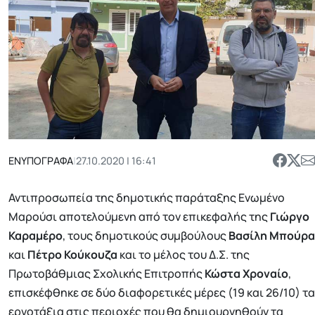
ΕΝΥΠΟΓΡΑΦΑ
|
27.10.2020 | 16:41
Αντιπροσωπεία της δημοτικής παράταξης Ενωμένο
Μαρούσι αποτελούμενη από τον επικεφαλής της
Γιώργο
Καραμέρο
, τους δημοτικούς συμβούλους
Βασίλη Μπούρα
και
Πέτρο Κούκουζα
και το μέλος του Δ.Σ. της
Πρωτοβάθμιας Σχολικής Επιτροπής
Κώστα Χροναίο
,
επισκέφθηκε σε δύο διαφορετικές μέρες (19 και 26/10) τα
εργοτάξια στις περιοχές που θα δημιουργηθούν τα