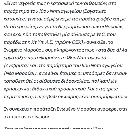
«Είναι γεγονός πως η κατασκευή των αιθουσών, στο
παράρτημα του 10ου Νηπιαγωγείου (Εργατικές
κατοικίες) γίνεται σύμφωνα με τις προδιαγραφές και με
ιδιαίτερη μέριμνα για τη θερμομόνωση των αιθουσών,
ενώ έχει ήδη τοποθετηθεί μία αίθουσα με W.C. που
παρέδωσε η Κτ.Υπ. Α.Ε. (πρώην ΟΣΚ)»
συνεχίζει το
Ενωμένο Μαρούσι, συμπληρώνοντας πως
«στα δύο άλλα
εργοτάξια που αφορούν στο 18ου Νηπιαγωγείο
(Ανάβρυτα) και στο παράρτημα του 6ου Νηπιαγωγείου
(Νέο Μαρούσι), ενώ είναι έτοιμες οι υποδομές δεν έχουν
τοποθετηθεί οι αίθουσες διδασκαλίας, πολλαπλών
χρήσεων και διδακτικού προσωπικού
.
Και στις τρεις
περιπτώσεις ο περιβάλλον χώρος είναι αδιαμόρφωτος».
Εν συνεχεία η παράταξη Ενωμένο Μαρούσι αναφέρει στη
σχετική ανακοίνωση:
Στην περίπτωση του παραρτήματος του 10ου