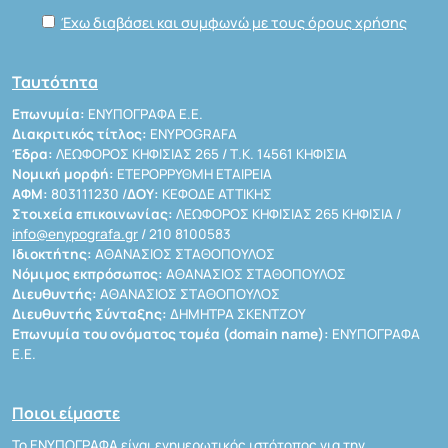
Έχω διαβάσει και συμφωνώ με τους όρους χρήσης
Ταυτότητα
Επωνυμία:
ΕΝΥΠΟΓΡΑΦΑ Ε.Ε.
Διακριτικός τίτλος:
ENYPOGRAFA
Έδρα:
ΛΕΩΦΟΡΟΣ ΚΗΦΙΣΙΑΣ 265 / Τ.Κ. 14561 ΚΗΦΙΣΙΑ
Νομική μορφή:
ΕΤΕΡΟΡΡΥΘΜΗ ΕΤΑΙΡΕΙΑ
ΑΦΜ:
803111230 /
ΔΟΥ:
ΚΕΦΟΔΕ ΑΤΤΙΚΗΣ
Στοιχεία επικοινωνίας:
ΛΕΩΦΟΡΟΣ ΚΗΦΙΣΙΑΣ 265 ΚΗΦΙΣΙΑ /
info@enypografa.gr
/ 210 8100583
Ιδιοκτήτης:
ΑΘΑΝΑΣΙΟΣ ΣΤΑΘΟΠΟΥΛΟΣ
Νόμιμος εκπρόσωπος:
ΑΘΑΝΑΣΙΟΣ ΣΤΑΘΟΠΟΥΛΟΣ
Διευθυντής:
ΑΘΑΝΑΣΙΟΣ ΣΤΑΘΟΠΟΥΛΟΣ
Διευθυντής Σύνταξης:
ΔΗΜΗΤΡΑ ΣΚΕΝΤΖΟΥ
Επωνυμία του ονόματος τομέα (domain name):
ΕΝΥΠΟΓΡΑΦΑ
Ε.Ε.
Ποιοι είμαστε
Το ΕΝΥΠΟΓΡΑΦΑ είναι ενημερωτικός ιστότοπος για την