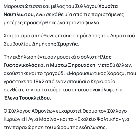
Μαρουσιώτισσα και μέλος του Συλλόγου
Χρυσίτα
Ναυπλιώτου,
ενώ σε κάθε μία από τις παριστάμενες
μητέρες προσφέρθηκε ένα τριαντάφυλλο.
Χαιρετισμό απηύθυνε επίσης ο πρόεδρος του Δημοτικού
Συμβουλίου
Δημήτρης Σμυρνής.
Την εκδήλωση έντυσαν μουσικά ο σολίστ
Ηλίας
Γυφτονικολός
και η
Μυρτώ Ξηρουχάκη
. Μεταξύ άλλων,
ακούστηκε και το τραγούδι «Μαρουσιώτικος Χορός», που
γράφτηκε το 1942 από έναν σπουδαίο Κερκυραίο
συνθέτη, την παρτιτούρα του οποίου ανακάλυψε η κ.
Έλενα Τσουκλείδου
.
Ο Σύλλογος Αθμονέων ευχαριστεί θερμά τον Σύλλογο
Κυριών «Η Αγία Μαρίνα» και το «Σχολείο Ψαλτικής» για
την παραχώρηση του χώρου της εκδήλωσης.