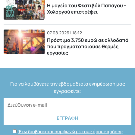
Η μαγεία του Φεστιβάλ Παπάγου –
Χολαργού επιστρέφει
07.08.2026 | 18:12
Πρόστιμο 3.750 ευρώ σε αλλοδαπό
που πραγματοποιούσε θερμές
εργασίες
Για να λαμβάνετε την εβδομαδιαία ενημέρωσή μας
εγγραφείτε:
Έχω διαβάσει και συμφωνώ με τους όρους χρήσης