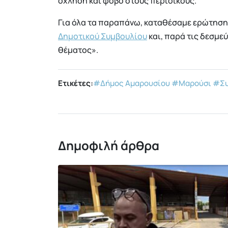
όχληση και φόβο στους περίοικους.
Για όλα τα παραπάνω, καταθέσαμε ερώτηση 
Δημοτικού Συμβουλίου
και, παρά τις δεσμεύ
θέματος».
Ετικέτες:
#Δήμος Αμαρουσίου
#Μαρούσι
#Συ
Δημοφιλή άρθρα