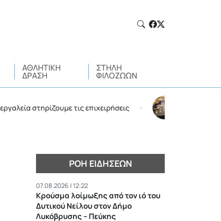
ΑΘΛΗΤΙΚΉ
ΣΤΉΛΗ
ΔΡΆΣΗ
ΦΙΛΌΖΩΩΝ
 στηρίζουμε τις επιχειρήσεις
Σύσκεψη στον Δήμο Π
•
ΡΟΉ ΕΙΔΉΣΕΩΝ
07.08.2026 | 12:22
Κρούσμα λοίμωξης από τον ιό του
Δυτικού Νείλου στον Δήμο
Λυκόβρυσης – Πεύκης