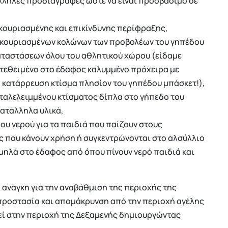
λληλες προδιαγραφές ώστε να είναι προσβάσιμο σε
κουριασμένης και επικίνδυνης περίφραξης,
σκουριασμένων κολώνων των προβολέων του γηπέδου
καταστάσεων όλου του αθλητικού χώρου (είδαμε
τεθειμένο στο έδαφος καλυμμένο πρόχειρα με
ό κατάρρευση κτίσμα πλησίον του γηπέδου μπάσκετ!),
ταλελειμμένου κτίσματος δίπλα στο γήπεδο του
κατάλληλα υλικά,
ου νερού για τα παιδιά που παίζουν στους
ς που κάνουν χρήση ή συγκεντρώνονται στο αλσύλλιο
ηλά στο έδαφος από όπου πίνουν νερό παιδιά και
ανάγκη για την αναβάθμιση της περιοχής της
ν προστασία και απομάκρυνση από την περιοχή αγέλης
ί στην περιοχή της Δεξαμενής δημιουργώντας