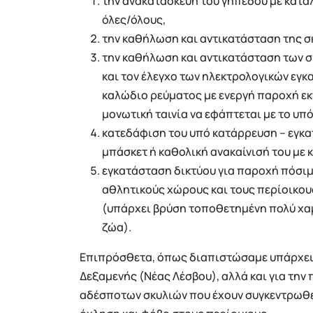
την ανακατασκευή του γηπέδου με κατά
όλες/όλους,
την καθήλωση και αντικατάσταση της σ
την καθήλωση και αντικατάσταση των 
και τον έλεγχο των ηλεκτρολογικών εγ
καλώδιο ρεύματος με ενεργή παροχή εκ
μονωτική ταινία να εφάπτεται με το υπ
κατεδάφιση του υπό κατάρρευση – εγκα
μπάσκετ ή καθολική ανακαίνισή του με 
εγκατάσταση δικτύου για παροχή πόσιμ
αθλητικούς χώρους και τους περίοικου
(υπάρχει βρύση τοποθετημένη πολύ χαμ
ζώα).
Επιπρόσθετα, όπως διαπιστώσαμε υπάρχει 
Δεξαμενής (Νέας Λέσβου), αλλά και για τη
αδέσποτων σκυλιών που έχουν συγκεντρωθε