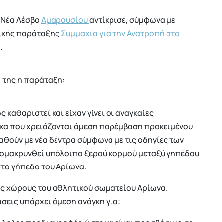
 Νέα Λέσβο
Αμαρουσίου
αντίκρισε, σύμφωνα με
τικής παράταξης
Συμμαχία για την Ανατροπή στο
.
 της η παράταξη:
ς καθαριστεί και είχαν γίνει οι αναγκαίες
ύκα που χρειάζονται άμεση παρέμβαση προκειμένου
ταθούν με νέα δέντρα σύμφωνα με τις οδηγίες των
πομακρυνθεί υπόλοιπο ξερού κορμού μεταξύ γηπέδου
στο γήπεδο του Αρίωνα.
ύς χώρους του αθλητικού σωματείου Αρίωνα.
άσεις υπάρχει άμεση ανάγκη για: