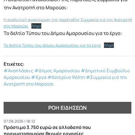
την Ανατροπή στο Μαρούσι:
Η αναλυτική ανακοίνωση της παράταξης Συμμαχία για την Ανατροπή
στο Μαρούσι
Λήψη
Το δελτίο Τύπου του Δήμου Αμαρουσίου για το έργο:
Το δελτίο Τύπου του Δήμου Αμαρουσίου για το έργο
Λήψη
Ετικέτες:
#Αναπλάσεις
#Δήμος Αμαρουσίου
#Δημοτικό Συμβούλιο
Αμαρουσίου
#Έργα
#Κατερίνα Ψάλτη
#Συμμαχία για την
Ανατροπή στο Μαρούσι
ΡΟΉ ΕΙΔΉΣΕΩΝ
07.08.2026 | 18:12
Πρόστιμο 3.750 ευρώ σε αλλοδαπό που
πραγματοποιούσε θερμές εργασίες