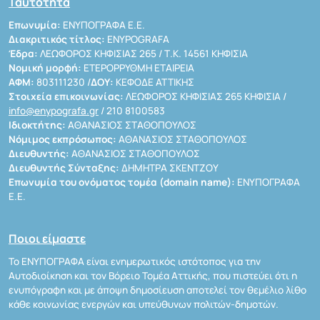
Ταυτότητα
Επωνυμία:
ΕΝΥΠΟΓΡΑΦΑ Ε.Ε.
Διακριτικός τίτλος:
ENYPOGRAFA
Έδρα:
ΛΕΩΦΟΡΟΣ ΚΗΦΙΣΙΑΣ 265 / Τ.Κ. 14561 ΚΗΦΙΣΙΑ
Νομική μορφή:
ΕΤΕΡΟΡΡΥΘΜΗ ΕΤΑΙΡΕΙΑ
ΑΦΜ:
803111230 /
ΔΟΥ:
ΚΕΦΟΔΕ ΑΤΤΙΚΗΣ
Στοιχεία επικοινωνίας:
ΛΕΩΦΟΡΟΣ ΚΗΦΙΣΙΑΣ 265 ΚΗΦΙΣΙΑ /
info@enypografa.gr
/ 210 8100583
Ιδιοκτήτης:
ΑΘΑΝΑΣΙΟΣ ΣΤΑΘΟΠΟΥΛΟΣ
Νόμιμος εκπρόσωπος:
ΑΘΑΝΑΣΙΟΣ ΣΤΑΘΟΠΟΥΛΟΣ
Διευθυντής:
ΑΘΑΝΑΣΙΟΣ ΣΤΑΘΟΠΟΥΛΟΣ
Διευθυντής Σύνταξης:
ΔΗΜΗΤΡΑ ΣΚΕΝΤΖΟΥ
Επωνυμία του ονόματος τομέα (domain name):
ΕΝΥΠΟΓΡΑΦΑ
Ε.Ε.
Ποιοι είμαστε
Το ΕΝΥΠΟΓΡΑΦΑ είναι ενημερωτικός ιστότοπος για την
Αυτοδιοίκηση και τον Βόρειο Τομέα Αττικής, που πιστεύει ότι η
ενυπόγραφη και με άποψη δημοσίευση αποτελεί τον θεμέλιο λίθο
κάθε κοινωνίας ενεργών και υπεύθυνων πολιτών-δημοτών.