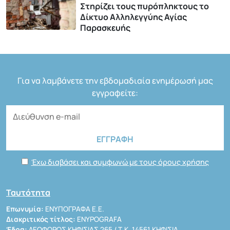
Στηρίζει τους πυρόπληκτους το
Δίκτυο Αλληλεγγύης Αγίας
Παρασκευής
Για να λαμβάνετε την εβδομαδιαία ενημέρωσή μας
εγγραφείτε:
Έχω διαβάσει και συμφωνώ με τους όρους χρήσης
Ταυτότητα
Επωνυμία:
ΕΝΥΠΟΓΡΑΦΑ Ε.Ε.
Διακριτικός τίτλος:
ENYPOGRAFA
Έδρα:
ΛΕΩΦΟΡΟΣ ΚΗΦΙΣΙΑΣ 265 / Τ.Κ. 14561 ΚΗΦΙΣΙΑ