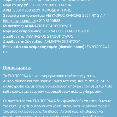
Νομική μορφή:
ΕΤΕΡΟΡΡΥΘΜΗ ΕΤΑΙΡΕΙΑ
ΑΦΜ:
803111230 /
ΔΟΥ:
ΚΕΦΟΔΕ ΑΤΤΙΚΗΣ
Στοιχεία επικοινωνίας:
ΛΕΩΦΟΡΟΣ ΚΗΦΙΣΙΑΣ 265 ΚΗΦΙΣΙΑ /
info@enypografa.gr
/ 210 8100583
Ιδιοκτήτης:
ΑΘΑΝΑΣΙΟΣ ΣΤΑΘΟΠΟΥΛΟΣ
Νόμιμος εκπρόσωπος:
ΑΘΑΝΑΣΙΟΣ ΣΤΑΘΟΠΟΥΛΟΣ
Διευθυντής:
ΑΘΑΝΑΣΙΟΣ ΣΤΑΘΟΠΟΥΛΟΣ
Διευθυντής Σύνταξης:
ΔΗΜΗΤΡΑ ΣΚΕΝΤΖΟΥ
Επωνυμία του ονόματος τομέα (domain name):
ΕΝΥΠΟΓΡΑΦΑ
Ε.Ε.
Ποιοι είμαστε
Το ΕΝΥΠΟΓΡΑΦΑ είναι ενημερωτικός ιστότοπος για την
Αυτοδιοίκηση και τον Βόρειο Τομέα Αττικής, που πιστεύει ότι η
ενυπόγραφη και με άποψη δημοσίευση αποτελεί τον θεμέλιο λίθο
κάθε κοινωνίας ενεργών και υπεύθυνων πολιτών-δημοτών.
Οι συντάκτες του ΕΝΥΠΟΓΡΑΦΑ δεν φιλοδοξούν να κατευθύνουν
τις εξελίξεις σε αυτοδιοικητικό επίπεδο, ούτε να γίνουν φορείς
της μίας και μοναδικής Αλήθειας. Αντιθέτως, επιθυμούν να
καταστούν συμμέτοχοι στη συν-διαμόρφωση μιας καλύτερης