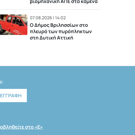
βιομηχανική ΑΠΕ στα καμένα
07.08.2026 | 14:02
Ο Δήμος Βριλησσίων στο
πλευρό των πυρόπληκτων
στη Δυτική Αττική
ε:
οβληθείτε στο «Ε»