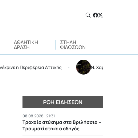
ΑΘΛΗΤΙΚΉ
ΣΤΉΛΗ
ΔΡΆΣΗ
ΦΙΛΌΖΩΩΝ
 η Περιφέρεια Αττικής
Ν. Χαρδαλιάς: Δεν μπαίνει κα
•
ΡΟΉ ΕΙΔΉΣΕΩΝ
08.08.2026 | 21:31
Τροχαίο ατύχημα στα Βριλήσσια –
Τραυματίστηκε ο οδηγός