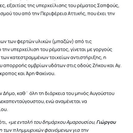
ς, εξαιτίας της υπερχείλισης του ρέματος Σαπφούς,
σμού του από την Περιφέρεια Αττικής, που έχει την
λων των φερτών υλικών (μπαζών) από τις
την υπερχείλιση του ρέματος, γίνεται με γοργούς
των κατεστραμμένων τοιχείων αντιστήριξης, η
 απορροής ομβρίων υδάτων στις οδούς Ζήκου και Αγ.
κροπος και Άρη Φακίνου.
ν Δήμο, καθ΄ όλη τη διάρκεια του μηνός Αυγούστου
Δεκαπενταύγουστου, ενώ αναμένεται να
ίου.
ότι,
«με εντολή του δημάρχου Αμαρουσίου,
Γιώργου
ένη των πλημμυρικών φαινόμενων για την