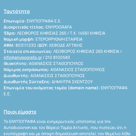
Ταυτότητα
Επωνυμία:
ΕΝΥΠΟΓΡΑΦΑ Ε.Ε.
Διακριτικός τίτλος:
ENYPOGRAFA
Έδρα:
ΛΕΩΦΟΡΟΣ ΚΗΦΙΣΙΑΣ 265 / Τ.Κ. 14561 ΚΗΦΙΣΙΑ
Νομική μορφή:
ΕΤΕΡΟΡΡΥΘΜΗ ΕΤΑΙΡΕΙΑ
ΑΦΜ:
803111230 /
ΔΟΥ:
ΚΕΦΟΔΕ ΑΤΤΙΚΗΣ
Στοιχεία επικοινωνίας:
ΛΕΩΦΟΡΟΣ ΚΗΦΙΣΙΑΣ 265 ΚΗΦΙΣΙΑ /
info@enypografa.gr
/ 210 8100583
Ιδιοκτήτης:
ΑΘΑΝΑΣΙΟΣ ΣΤΑΘΟΠΟΥΛΟΣ
Νόμιμος εκπρόσωπος:
ΑΘΑΝΑΣΙΟΣ ΣΤΑΘΟΠΟΥΛΟΣ
Διευθυντής:
ΑΘΑΝΑΣΙΟΣ ΣΤΑΘΟΠΟΥΛΟΣ
Διευθυντής Σύνταξης:
ΔΗΜΗΤΡΑ ΣΚΕΝΤΖΟΥ
Επωνυμία του ονόματος τομέα (domain name):
ΕΝΥΠΟΓΡΑΦΑ
Ε.Ε.
Ποιοι είμαστε
Το ΕΝΥΠΟΓΡΑΦΑ είναι ενημερωτικός ιστότοπος για την
Αυτοδιοίκηση και τον Βόρειο Τομέα Αττικής, που πιστεύει ότι η
ενυπόγραφη και με άποψη δημοσίευση αποτελεί τον θεμέλιο λίθο