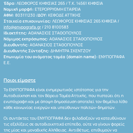
Έδρα:
ΛΕΩΦΟΡΟΣ ΚΗΦΙΣΙΑΣ 265 / Τ.Κ. 14561 ΚΗΦΙΣΙΑ
Νομική μορφή:
ΕΤΕΡΟΡΡΥΘΜΗ ΕΤΑΙΡΕΙΑ
ΑΦΜ:
803111230 /
ΔΟΥ:
ΚΕΦΟΔΕ ΑΤΤΙΚΗΣ
Στοιχεία επικοινωνίας:
ΛΕΩΦΟΡΟΣ ΚΗΦΙΣΙΑΣ 265 ΚΗΦΙΣΙΑ /
info@enypografa.gr
/ 210 8100583
Ιδιοκτήτης:
ΑΘΑΝΑΣΙΟΣ ΣΤΑΘΟΠΟΥΛΟΣ
Νόμιμος εκπρόσωπος:
ΑΘΑΝΑΣΙΟΣ ΣΤΑΘΟΠΟΥΛΟΣ
Διευθυντής:
ΑΘΑΝΑΣΙΟΣ ΣΤΑΘΟΠΟΥΛΟΣ
Διευθυντής Σύνταξης:
ΔΗΜΗΤΡΑ ΣΚΕΝΤΖΟΥ
Επωνυμία του ονόματος τομέα (domain name):
ΕΝΥΠΟΓΡΑΦΑ
Ε.Ε.
Ποιοι είμαστε
Το ΕΝΥΠΟΓΡΑΦΑ είναι ενημερωτικός ιστότοπος για την
Αυτοδιοίκηση και τον Βόρειο Τομέα Αττικής, που πιστεύει ότι η
ενυπόγραφη και με άποψη δημοσίευση αποτελεί τον θεμέλιο λίθο
κάθε κοινωνίας ενεργών και υπεύθυνων πολιτών-δημοτών.
Οι συντάκτες του ΕΝΥΠΟΓΡΑΦΑ δεν φιλοδοξούν να κατευθύνουν
τις εξελίξεις σε αυτοδιοικητικό επίπεδο, ούτε να γίνουν φορείς
της μίας και μοναδικής Αλήθειας. Αντιθέτως, επιθυμούν να