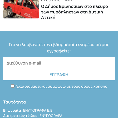
Ο Δήμος Βριλησσίων στο πλευρό
των πυρόπληκτων στη Δυτική
Αττική
Για να λαμβάνετε την εβδομαδιαία ενημέρωσή μας
εγγραφείτε:
Έχω διαβάσει και συμφωνώ με τους όρους χρήσης
Ταυτότητα
Επωνυμία:
ΕΝΥΠΟΓΡΑΦΑ Ε.Ε.
Διακριτικός τίτλος:
ENYPOGRAFA