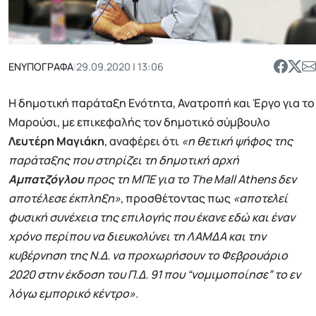
ΕΝΥΠΟΓΡΑΦΑ
|
29.09.2020 | 13:06
Η δημοτική παράταξη Ενότητα, Ανατροπή και Έργο για το
Μαρούσι, με επικεφαλής τον δημοτικό σύμβουλο
Λευτέρη Μαγιάκη
, αναφέρει ότι
«η θετική ψήφος της
παράταξης που στηρίζει τη δημοτική αρχή
Αμπατζόγλου
προς τη ΜΠΕ για το The Mall Athens δεν
αποτέλεσε έκπληξη»
, προσθέτοντας πως
«αποτελεί
φυσική συνέχεια της επιλογής που έκανε εδώ και έναν
χρόνο περίπου να διευκολύνει τη ΛΑΜΔΑ και την
κυβέρνηση της Ν.Δ. να προχωρήσουν το Φεβρουάριο
2020 στην έκδοση του Π.Δ. 91 που “νομιμοποίησε” το εν
λόγω εμπορικό κέντρο».