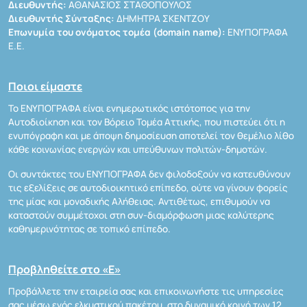
Διευθυντής:
ΑΘΑΝΑΣΙΟΣ ΣΤΑΘΟΠΟΥΛΟΣ
Διευθυντής Σύνταξης:
ΔΗΜΗΤΡΑ ΣΚΕΝΤΖΟΥ
Επωνυμία του ονόματος τομέα (domain name):
ΕΝΥΠΟΓΡΑΦΑ
Ε.Ε.
Ποιοι είμαστε
Το ΕΝΥΠΟΓΡΑΦΑ είναι ενημερωτικός ιστότοπος για την
Αυτοδιοίκηση και τον Βόρειο Τομέα Αττικής, που πιστεύει ότι η
ενυπόγραφη και με άποψη δημοσίευση αποτελεί τον θεμέλιο λίθο
κάθε κοινωνίας ενεργών και υπεύθυνων πολιτών-δημοτών.
Οι συντάκτες του ΕΝΥΠΟΓΡΑΦΑ δεν φιλοδοξούν να κατευθύνουν
τις εξελίξεις σε αυτοδιοικητικό επίπεδο, ούτε να γίνουν φορείς
της μίας και μοναδικής Αλήθειας. Αντιθέτως, επιθυμούν να
καταστούν συμμέτοχοι στη συν-διαμόρφωση μιας καλύτερης
καθημερινότητας σε τοπικό επίπεδο.
Προβληθείτε στο «Ε»
Προβάλλετε την εταιρεία σας και επικοινωνήστε τις υπηρεσίες
σας μέσω ενός ελκυστικού πακέτου, στο δυναμικό κοινό των 12