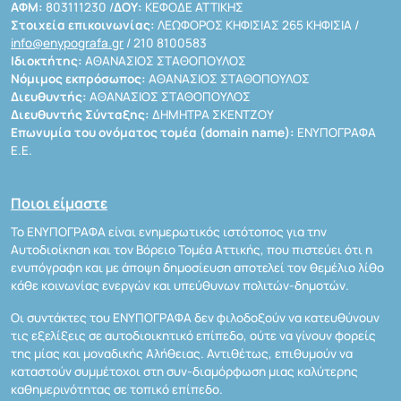
ΑΦΜ:
803111230 /
ΔΟΥ:
ΚΕΦΟΔΕ ΑΤΤΙΚΗΣ
Στοιχεία επικοινωνίας:
ΛΕΩΦΟΡΟΣ ΚΗΦΙΣΙΑΣ 265 ΚΗΦΙΣΙΑ /
info@enypografa.gr
/ 210 8100583
Ιδιοκτήτης:
ΑΘΑΝΑΣΙΟΣ ΣΤΑΘΟΠΟΥΛΟΣ
Νόμιμος εκπρόσωπος:
ΑΘΑΝΑΣΙΟΣ ΣΤΑΘΟΠΟΥΛΟΣ
Διευθυντής:
ΑΘΑΝΑΣΙΟΣ ΣΤΑΘΟΠΟΥΛΟΣ
Διευθυντής Σύνταξης:
ΔΗΜΗΤΡΑ ΣΚΕΝΤΖΟΥ
Επωνυμία του ονόματος τομέα (domain name):
ΕΝΥΠΟΓΡΑΦΑ
Ε.Ε.
Ποιοι είμαστε
Το ΕΝΥΠΟΓΡΑΦΑ είναι ενημερωτικός ιστότοπος για την
Αυτοδιοίκηση και τον Βόρειο Τομέα Αττικής, που πιστεύει ότι η
ενυπόγραφη και με άποψη δημοσίευση αποτελεί τον θεμέλιο λίθο
κάθε κοινωνίας ενεργών και υπεύθυνων πολιτών-δημοτών.
Οι συντάκτες του ΕΝΥΠΟΓΡΑΦΑ δεν φιλοδοξούν να κατευθύνουν
τις εξελίξεις σε αυτοδιοικητικό επίπεδο, ούτε να γίνουν φορείς
της μίας και μοναδικής Αλήθειας. Αντιθέτως, επιθυμούν να
καταστούν συμμέτοχοι στη συν-διαμόρφωση μιας καλύτερης
καθημερινότητας σε τοπικό επίπεδο.