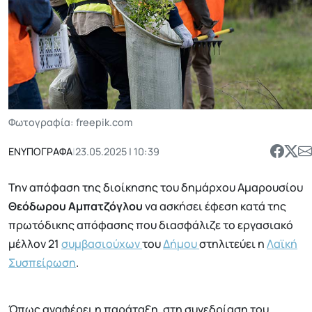
Φωτογραφία: freepik.com
ΕΝΥΠΟΓΡΑΦΑ
|
23.05.2025 | 10:39
Την απόφαση της διοίκησης του δημάρχου Αμαρουσίου
Θεόδωρου Αμπατζόγλου
να ασκήσει έφεση κατά της
πρωτόδικης απόφασης που διασφάλιζε το εργασιακό
μέλλον 21
συμβασιούχων
του
Δήμου
στηλιτεύει η
Λαϊκή
Συσπείρωση
.
Όπως αναφέρει η παράταξη, στη συνεδρίαση του