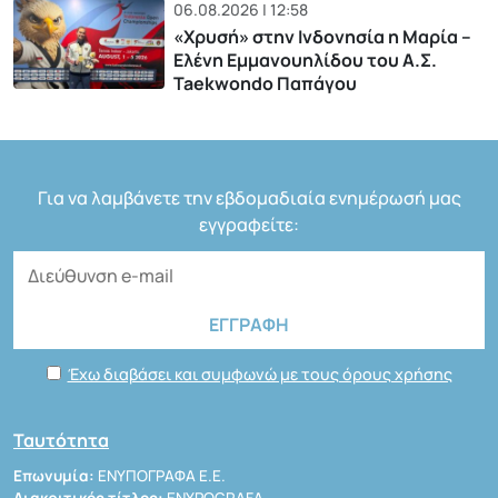
06.08.2026 | 12:58
«Χρυσή» στην Ινδονησία η Μαρία –
Ελένη Εμμανουηλίδου του Α.Σ.
Taekwondo Παπάγου
Για να λαμβάνετε την εβδομαδιαία ενημέρωσή μας
εγγραφείτε:
Έχω διαβάσει και συμφωνώ με τους όρους χρήσης
Ταυτότητα
Επωνυμία:
ΕΝΥΠΟΓΡΑΦΑ Ε.Ε.