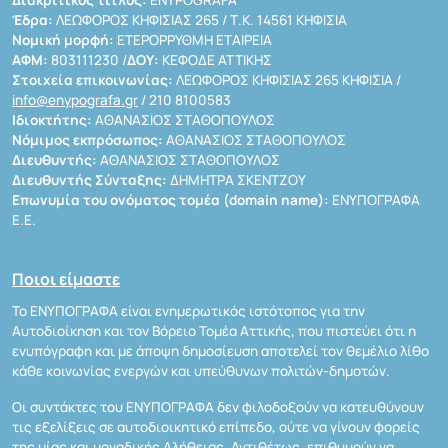
Διακριτικός τίτλος:
ENYPOGRAFA
Έδρα:
ΛΕΩΦΟΡΟΣ ΚΗΦΙΣΙΑΣ 265 / Τ.Κ. 14561 ΚΗΦΙΣΙΑ
Νομική μορφή:
ΕΤΕΡΟΡΡΥΘΜΗ ΕΤΑΙΡΕΙΑ
ΑΦΜ:
803111230 /
ΔΟΥ:
ΚΕΦΟΔΕ ΑΤΤΙΚΗΣ
Στοιχεία επικοινωνίας:
ΛΕΩΦΟΡΟΣ ΚΗΦΙΣΙΑΣ 265 ΚΗΦΙΣΙΑ /
info@enypografa.gr
/ 210 8100583
Ιδιοκτήτης:
ΑΘΑΝΑΣΙΟΣ ΣΤΑΘΟΠΟΥΛΟΣ
Νόμιμος εκπρόσωπος:
ΑΘΑΝΑΣΙΟΣ ΣΤΑΘΟΠΟΥΛΟΣ
Διευθυντής:
ΑΘΑΝΑΣΙΟΣ ΣΤΑΘΟΠΟΥΛΟΣ
Διευθυντής Σύνταξης:
ΔΗΜΗΤΡΑ ΣΚΕΝΤΖΟΥ
Επωνυμία του ονόματος τομέα (domain name):
ΕΝΥΠΟΓΡΑΦΑ
Ε.Ε.
Ποιοι είμαστε
Το ΕΝΥΠΟΓΡΑΦΑ είναι ενημερωτικός ιστότοπος για την
Αυτοδιοίκηση και τον Βόρειο Τομέα Αττικής, που πιστεύει ότι η
ενυπόγραφη και με άποψη δημοσίευση αποτελεί τον θεμέλιο λίθο
κάθε κοινωνίας ενεργών και υπεύθυνων πολιτών-δημοτών.
Οι συντάκτες του ΕΝΥΠΟΓΡΑΦΑ δεν φιλοδοξούν να κατευθύνουν
τις εξελίξεις σε αυτοδιοικητικό επίπεδο, ούτε να γίνουν φορείς
της μίας και μοναδικής Αλήθειας. Αντιθέτως, επιθυμούν να