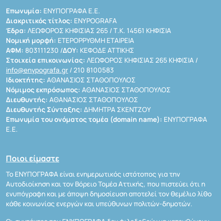
Επωνυμία:
ΕΝΥΠΟΓΡΑΦΑ Ε.Ε.
Διακριτικός τίτλος:
ENYPOGRAFA
Έδρα:
ΛΕΩΦΟΡΟΣ ΚΗΦΙΣΙΑΣ 265 / Τ.Κ. 14561 ΚΗΦΙΣΙΑ
Νομική μορφή:
ΕΤΕΡΟΡΡΥΘΜΗ ΕΤΑΙΡΕΙΑ
ΑΦΜ:
803111230 /
ΔΟΥ:
ΚΕΦΟΔΕ ΑΤΤΙΚΗΣ
Στοιχεία επικοινωνίας:
ΛΕΩΦΟΡΟΣ ΚΗΦΙΣΙΑΣ 265 ΚΗΦΙΣΙΑ /
info@enypografa.gr
/ 210 8100583
Ιδιοκτήτης:
ΑΘΑΝΑΣΙΟΣ ΣΤΑΘΟΠΟΥΛΟΣ
Νόμιμος εκπρόσωπος:
ΑΘΑΝΑΣΙΟΣ ΣΤΑΘΟΠΟΥΛΟΣ
Διευθυντής:
ΑΘΑΝΑΣΙΟΣ ΣΤΑΘΟΠΟΥΛΟΣ
Διευθυντής Σύνταξης:
ΔΗΜΗΤΡΑ ΣΚΕΝΤΖΟΥ
Επωνυμία του ονόματος τομέα (domain name):
ΕΝΥΠΟΓΡΑΦΑ
Ε.Ε.
Ποιοι είμαστε
Το ΕΝΥΠΟΓΡΑΦΑ είναι ενημερωτικός ιστότοπος για την
Αυτοδιοίκηση και τον Βόρειο Τομέα Αττικής, που πιστεύει ότι η
ενυπόγραφη και με άποψη δημοσίευση αποτελεί τον θεμέλιο λίθο
κάθε κοινωνίας ενεργών και υπεύθυνων πολιτών-δημοτών.