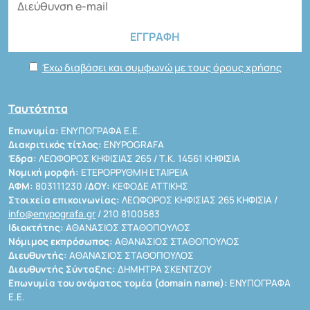
Έχω διαβάσει και συμφωνώ με τους όρους χρήσης
Ταυτότητα
Επωνυμία:
ΕΝΥΠΟΓΡΑΦΑ Ε.Ε.
Διακριτικός τίτλος:
ENYPOGRAFA
Έδρα:
ΛΕΩΦΟΡΟΣ ΚΗΦΙΣΙΑΣ 265 / Τ.Κ. 14561 ΚΗΦΙΣΙΑ
Νομική μορφή:
ΕΤΕΡΟΡΡΥΘΜΗ ΕΤΑΙΡΕΙΑ
ΑΦΜ:
803111230 /
ΔΟΥ:
ΚΕΦΟΔΕ ΑΤΤΙΚΗΣ
Στοιχεία επικοινωνίας:
ΛΕΩΦΟΡΟΣ ΚΗΦΙΣΙΑΣ 265 ΚΗΦΙΣΙΑ /
info@enypografa.gr
/ 210 8100583
Ιδιοκτήτης:
ΑΘΑΝΑΣΙΟΣ ΣΤΑΘΟΠΟΥΛΟΣ
Νόμιμος εκπρόσωπος:
ΑΘΑΝΑΣΙΟΣ ΣΤΑΘΟΠΟΥΛΟΣ
Διευθυντής:
ΑΘΑΝΑΣΙΟΣ ΣΤΑΘΟΠΟΥΛΟΣ
Διευθυντής Σύνταξης:
ΔΗΜΗΤΡΑ ΣΚΕΝΤΖΟΥ
Επωνυμία του ονόματος τομέα (domain name):
ΕΝΥΠΟΓΡΑΦΑ
Ε.Ε.