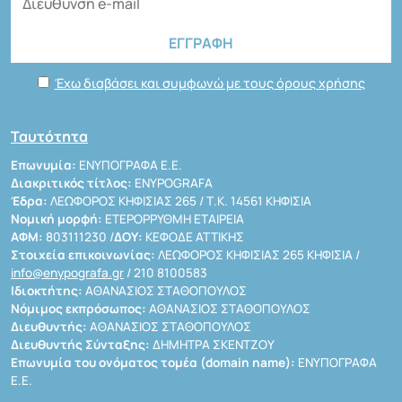
Έχω διαβάσει και συμφωνώ με τους όρους χρήσης
Ταυτότητα
Επωνυμία:
ΕΝΥΠΟΓΡΑΦΑ Ε.Ε.
Διακριτικός τίτλος:
ENYPOGRAFA
Έδρα:
ΛΕΩΦΟΡΟΣ ΚΗΦΙΣΙΑΣ 265 / Τ.Κ. 14561 ΚΗΦΙΣΙΑ
Νομική μορφή:
ΕΤΕΡΟΡΡΥΘΜΗ ΕΤΑΙΡΕΙΑ
ΑΦΜ:
803111230 /
ΔΟΥ:
ΚΕΦΟΔΕ ΑΤΤΙΚΗΣ
Στοιχεία επικοινωνίας:
ΛΕΩΦΟΡΟΣ ΚΗΦΙΣΙΑΣ 265 ΚΗΦΙΣΙΑ /
info@enypografa.gr
/ 210 8100583
Ιδιοκτήτης:
ΑΘΑΝΑΣΙΟΣ ΣΤΑΘΟΠΟΥΛΟΣ
Νόμιμος εκπρόσωπος:
ΑΘΑΝΑΣΙΟΣ ΣΤΑΘΟΠΟΥΛΟΣ
Διευθυντής:
ΑΘΑΝΑΣΙΟΣ ΣΤΑΘΟΠΟΥΛΟΣ
Διευθυντής Σύνταξης:
ΔΗΜΗΤΡΑ ΣΚΕΝΤΖΟΥ
Επωνυμία του ονόματος τομέα (domain name):
ΕΝΥΠΟΓΡΑΦΑ
Ε.Ε.