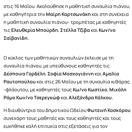
στις 16 Μαΐου. Ακολούθησε η μαθητική συναυλία πιάνου,
με καθηγήτρια την
Μαίρη Καρτσωνάκη
και στη συνέχεια
η μαθητική συναυλία πιάνου- τρομπέτας με καθηγητές
τις
Ελευθερία Μπούρδη
,
Στέλλα Τζίβα
και
Κων/νο
Σαϊβανίδη.
Ο κύκλος των μαθητικών συναυλιών έκλεισε με τη
συναυλία πιάνου, με υπεύθυνους καθηγητές τις
Δέσποινα Γαρδέλη
,
Σοφία Μοσχογιάννη
και
Αμαλία
Ραυτοπούλου
και στις 26 Μαΐου με τη συναυλία κιθάρας
-φλάουτου, με καθηγητές τους
Κω/νο Κωστίκο
,
Μιχάλη
Ράμο Κων/νο Τσερεγκώφ
και
Αλεξάνδρα Κάλκου.
Η διευθύντρια του Δημοτικού Ωδείου
Φωτεινή Κοσκόρου
συνεχάρη τους μαθητές και τους καθηγητές και τους
ευχήθηκε καλή επιτυχία στις εξετάσεις για τον