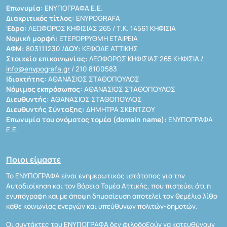
Επωνυμία:
ΕΝΥΠΟΓΡΑΦΑ Ε.Ε.
Διακριτικός τίτλος:
ENYPOGRAFA
Έδρα:
ΛΕΩΦΟΡΟΣ ΚΗΦΙΣΙΑΣ 265 / Τ.Κ. 14561 ΚΗΦΙΣΙΑ
Νομική μορφή:
ΕΤΕΡΟΡΡΥΘΜΗ ΕΤΑΙΡΕΙΑ
ΑΦΜ:
803111230 /
ΔΟΥ:
ΚΕΦΟΔΕ ΑΤΤΙΚΗΣ
Στοιχεία επικοινωνίας:
ΛΕΩΦΟΡΟΣ ΚΗΦΙΣΙΑΣ 265 ΚΗΦΙΣΙΑ /
info@enypografa.gr
/ 210 8100583
Ιδιοκτήτης:
ΑΘΑΝΑΣΙΟΣ ΣΤΑΘΟΠΟΥΛΟΣ
Νόμιμος εκπρόσωπος:
ΑΘΑΝΑΣΙΟΣ ΣΤΑΘΟΠΟΥΛΟΣ
Διευθυντής:
ΑΘΑΝΑΣΙΟΣ ΣΤΑΘΟΠΟΥΛΟΣ
Διευθυντής Σύνταξης:
ΔΗΜΗΤΡΑ ΣΚΕΝΤΖΟΥ
Επωνυμία του ονόματος τομέα (domain name):
ΕΝΥΠΟΓΡΑΦΑ
Ε.Ε.
Ποιοι είμαστε
Το ΕΝΥΠΟΓΡΑΦΑ είναι ενημερωτικός ιστότοπος για την
Αυτοδιοίκηση και τον Βόρειο Τομέα Αττικής, που πιστεύει ότι η
ενυπόγραφη και με άποψη δημοσίευση αποτελεί τον θεμέλιο λίθο
κάθε κοινωνίας ενεργών και υπεύθυνων πολιτών-δημοτών.
Οι συντάκτες του ΕΝΥΠΟΓΡΑΦΑ δεν φιλοδοξούν να κατευθύνουν