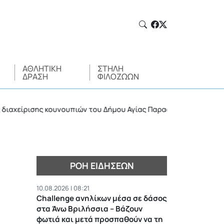
ΑΘΛΗΤΙΚΉ
ΣΤΉΛΗ
ΔΡΆΣΗ
ΦΙΛΌΖΩΩΝ
ρισης κουνουπιών του Δήμου Αγίας Παρασκευής
Πολ
•
ΡΟΉ ΕΙΔΉΣΕΩΝ
10.08.2026 | 08:21
Challenge ανηλίκων μέσα σε δάσος
στα Άνω Βριλήσσια – Βάζουν
φωτιά και μετά προσπαθούν να τη