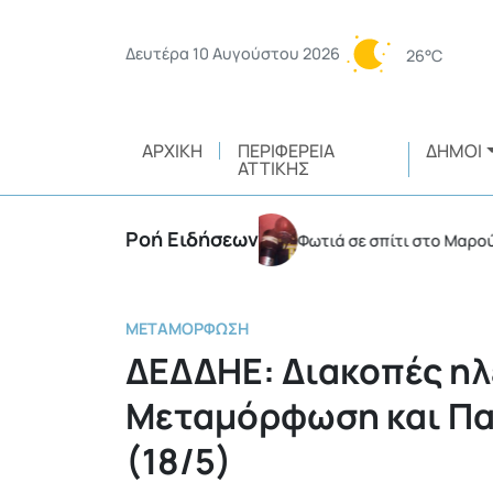
Δευτέρα 10 Αυγούστου 2026
26°C
ΑΡΧΙΚΉ
ΠΕΡΙΦΈΡΕΙΑ
ΔΉΜΟΙ
ΑΤΤΙΚΉΣ
Ροή Ειδήσεων
ύν να τη σβήσουν
Φωτιά σε σπίτι στο Μαρούσι
•
•
ΜΕΤΑΜΌΡΦΩΣΗ
ΔΕΔΔΗΕ: Διακοπές η
Μεταμόρφωση και Πα
(18/5)