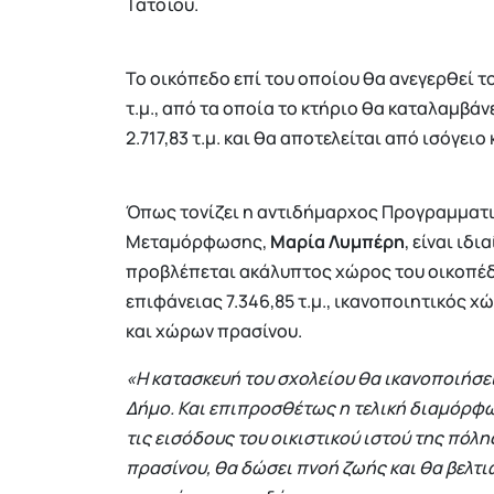
Τατοΐου.
Το οικόπεδο επί του οποίου θα ανεγερθεί τ
τ.μ., από τα οποία το κτήριο θα καταλαμβάνε
2.717,83 τ.μ. και θα αποτελείται από ισόγει
Όπως τονίζει η αντιδήμαρχος Προγραμματι
Μεταμόρφωσης,
Μαρία Λυμπέρη
, είναι ιδ
προβλέπεται ακάλυπτος χώρος του οικοπέδο
επιφάνειας 7.346,85 τ.μ., ικανοποιητικός
και χώρων πρασίνου.
«Η κατασκευή του σχολείου θα ικανοποιήσε
Δήμο. Και επιπροσθέτως η τελική διαμόρφω
τις εισόδους του οικιστικού ιστού της πόλ
πρασίνου, θα δώσει πνοή ζωής και θα βελτι