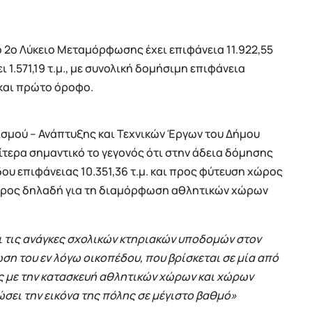
ο 2ο Λύκειο Μεταμόρφωσης έχει επιφάνεια 11.922,55
ι 1.571,19 τ.μ., με συνολική δομήσιμη επιφάνεια
ο και πρώτο όροφο.
σμού – Ανάπτυξης και Τεχνικών Έργων του Δήμου
ιαίτερα σημαντικό το γεγονός ότι στην άδεια δόμησης
υ επιφάνειας 10.351,36 τ.μ. και προς φύτευση χώρος
 χώρος δηλαδή για τη διαμόρφωση αθλητικών χώρων
ι τις ανάγκες σχολικών κτηριακών υποδομών στον
ση του εν λόγω οικοπέδου, που βρίσκεται σε μία από
ης με την κατασκευή αθλητικών χώρων και χώρων
ώσει την εικόνα της πόλης σε μέγιστο βαθμό»