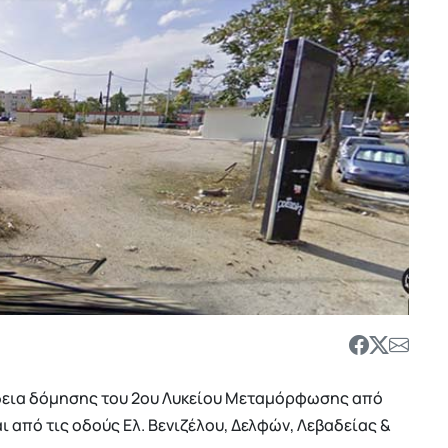
δεια δόμησης του 2ου Λυκείου Μεταμόρφωσης από
ται από τις οδούς Ελ. Βενιζέλου, Δελφών, Λεβαδείας &