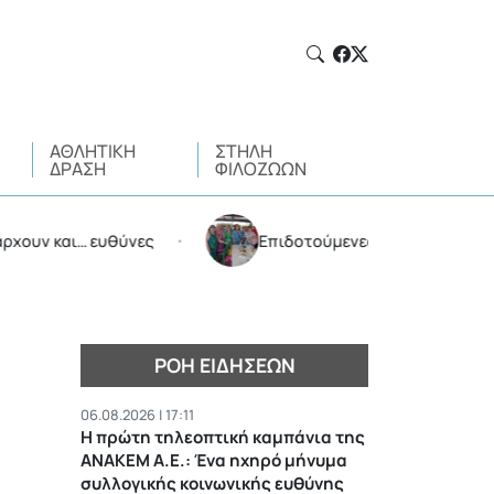
ΑΘΛΗΤΙΚΉ
ΣΤΉΛΗ
ΔΡΆΣΗ
ΦΙΛΌΖΩΩΝ
 και… ευθύνες
Επιδοτούμενες διακοπές από τον Δ
•
ΡΟΉ ΕΙΔΉΣΕΩΝ
06.08.2026 | 17:11
Η πρώτη τηλεοπτική καμπάνια της
ΑΝΑΚΕΜ Α.Ε.: Ένα ηχηρό μήνυμα
συλλογικής κοινωνικής ευθύνης