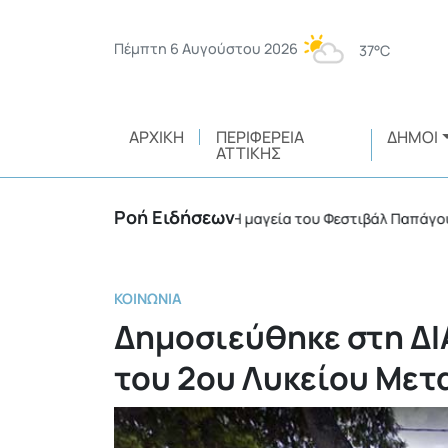
Πέμπτη 6 Αυγούστου 2026
37°C
ΑΡΧΙΚΉ
ΠΕΡΙΦΈΡΕΙΑ
ΔΉΜΟΙ
ΑΤΤΙΚΉΣ
Ροή Ειδήσεων
νικής ευθύνης
Η μαγεία του Φεστιβάλ Παπάγου – Χ
•
ΚΟΙΝΩΝΊΑ
Δημοσιεύθηκε στη ΔΙ
του 2ου Λυκείου Με