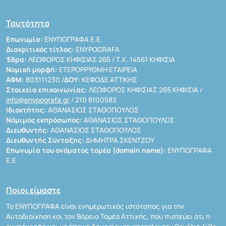
Ταυτότητα
Επωνυμία:
ΕΝΥΠΟΓΡΑΦΑ Ε.Ε.
Διακριτικός τίτλος:
ENYPOGRAFA
Έδρα:
ΛΕΩΦΟΡΟΣ ΚΗΦΙΣΙΑΣ 265 / Τ.Κ. 14561 ΚΗΦΙΣΙΑ
Νομική μορφή:
ΕΤΕΡΟΡΡΥΘΜΗ ΕΤΑΙΡΕΙΑ
ΑΦΜ:
803111230 /
ΔΟΥ:
ΚΕΦΟΔΕ ΑΤΤΙΚΗΣ
Στοιχεία επικοινωνίας:
ΛΕΩΦΟΡΟΣ ΚΗΦΙΣΙΑΣ 265 ΚΗΦΙΣΙΑ /
info@enypografa.gr
/ 210 8100583
Ιδιοκτήτης:
ΑΘΑΝΑΣΙΟΣ ΣΤΑΘΟΠΟΥΛΟΣ
Νόμιμος εκπρόσωπος:
ΑΘΑΝΑΣΙΟΣ ΣΤΑΘΟΠΟΥΛΟΣ
Διευθυντής:
ΑΘΑΝΑΣΙΟΣ ΣΤΑΘΟΠΟΥΛΟΣ
Διευθυντής Σύνταξης:
ΔΗΜΗΤΡΑ ΣΚΕΝΤΖΟΥ
Επωνυμία του ονόματος τομέα (domain name):
ΕΝΥΠΟΓΡΑΦΑ
Ε.Ε.
Ποιοι είμαστε
Το ΕΝΥΠΟΓΡΑΦΑ είναι ενημερωτικός ιστότοπος για την
Αυτοδιοίκηση και τον Βόρειο Τομέα Αττικής, που πιστεύει ότι η