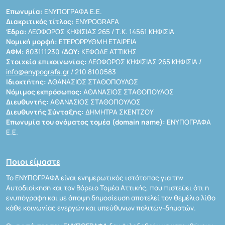
Επωνυμία:
ΕΝΥΠΟΓΡΑΦΑ Ε.Ε.
Διακριτικός τίτλος:
ENYPOGRAFA
Έδρα:
ΛΕΩΦΟΡΟΣ ΚΗΦΙΣΙΑΣ 265 / Τ.Κ. 14561 ΚΗΦΙΣΙΑ
Νομική μορφή:
ΕΤΕΡΟΡΡΥΘΜΗ ΕΤΑΙΡΕΙΑ
ΑΦΜ:
803111230 /
ΔΟΥ:
ΚΕΦΟΔΕ ΑΤΤΙΚΗΣ
Στοιχεία επικοινωνίας:
ΛΕΩΦΟΡΟΣ ΚΗΦΙΣΙΑΣ 265 ΚΗΦΙΣΙΑ /
info@enypografa.gr
/ 210 8100583
Ιδιοκτήτης:
ΑΘΑΝΑΣΙΟΣ ΣΤΑΘΟΠΟΥΛΟΣ
Νόμιμος εκπρόσωπος:
ΑΘΑΝΑΣΙΟΣ ΣΤΑΘΟΠΟΥΛΟΣ
Διευθυντής:
ΑΘΑΝΑΣΙΟΣ ΣΤΑΘΟΠΟΥΛΟΣ
Διευθυντής Σύνταξης:
ΔΗΜΗΤΡΑ ΣΚΕΝΤΖΟΥ
Επωνυμία του ονόματος τομέα (domain name):
ΕΝΥΠΟΓΡΑΦΑ
Ε.Ε.
Ποιοι είμαστε
Το ΕΝΥΠΟΓΡΑΦΑ είναι ενημερωτικός ιστότοπος για την
Αυτοδιοίκηση και τον Βόρειο Τομέα Αττικής, που πιστεύει ότι η
ενυπόγραφη και με άποψη δημοσίευση αποτελεί τον θεμέλιο λίθο
κάθε κοινωνίας ενεργών και υπεύθυνων πολιτών-δημοτών.