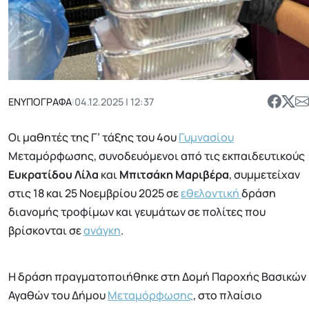
ΕΝΥΠΟΓΡΑΦΑ
|
04.12.2025 | 12:37
Οι μαθητές της Γ’ τάξης του 4ου
Γυμνασίου
Μεταμόρφωσης, συνοδευόμενοι από τις εκπαιδευτικούς
Ευκρατίδου Λίλα
και
Μπιτσάκη Μαριβέρα
, συμμετείχαν
στις 18 και 25 Νοεμβρίου 2025 σε
εθελοντική
δράση
διανομής τροφίμων και γευμάτων σε πολίτες που
βρίσκονται σε
ανάγκη
.
Η δράση πραγματοποιήθηκε στη Δομή Παροχής Βασικών
Αγαθών του Δήμου
Μεταμόρφωσης
, στο πλαίσιο