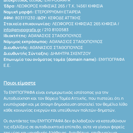
Διακριτικός τίτλος:
ENYPOGRAFA
Έδρα:
ΛΕΩΦΟΡΟΣ ΚΗΦΙΣΙΑΣ 265 / Τ.Κ. 14561 ΚΗΦΙΣΙΑ
Νομική μορφή:
ΕΤΕΡΟΡΡΥΘΜΗ ΕΤΑΙΡΕΙΑ
ΑΦΜ:
803111230 /
ΔΟΥ:
ΚΕΦΟΔΕ ΑΤΤΙΚΗΣ
Στοιχεία επικοινωνίας:
ΛΕΩΦΟΡΟΣ ΚΗΦΙΣΙΑΣ 265 ΚΗΦΙΣΙΑ /
info@enypografa.gr
/ 210 8100583
Ιδιοκτήτης:
ΑΘΑΝΑΣΙΟΣ ΣΤΑΘΟΠΟΥΛΟΣ
Νόμιμος εκπρόσωπος:
ΑΘΑΝΑΣΙΟΣ ΣΤΑΘΟΠΟΥΛΟΣ
Διευθυντής:
ΑΘΑΝΑΣΙΟΣ ΣΤΑΘΟΠΟΥΛΟΣ
Διευθυντής Σύνταξης:
ΔΗΜΗΤΡΑ ΣΚΕΝΤΖΟΥ
Επωνυμία του ονόματος τομέα (domain name):
ΕΝΥΠΟΓΡΑΦΑ
Ε.Ε.
Ποιοι είμαστε
Το ΕΝΥΠΟΓΡΑΦΑ είναι ενημερωτικός ιστότοπος για την
Αυτοδιοίκηση και τον Βόρειο Τομέα Αττικής, που πιστεύει ότι η
ενυπόγραφη και με άποψη δημοσίευση αποτελεί τον θεμέλιο λίθο
κάθε κοινωνίας ενεργών και υπεύθυνων πολιτών-δημοτών.
Οι συντάκτες του ΕΝΥΠΟΓΡΑΦΑ δεν φιλοδοξούν να κατευθύνουν
τις εξελίξεις σε αυτοδιοικητικό επίπεδο, ούτε να γίνουν φορείς
της μίας και μοναδικής Αλήθειας. Αντιθέτως, επιθυμούν να