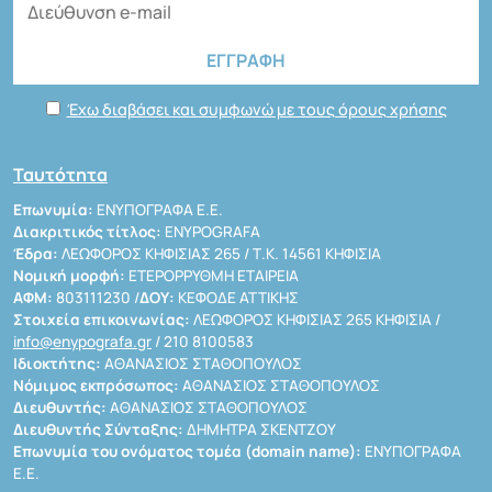
Έχω διαβάσει και συμφωνώ με τους όρους χρήσης
Ταυτότητα
Επωνυμία:
ΕΝΥΠΟΓΡΑΦΑ Ε.Ε.
Διακριτικός τίτλος:
ENYPOGRAFA
Έδρα:
ΛΕΩΦΟΡΟΣ ΚΗΦΙΣΙΑΣ 265 / Τ.Κ. 14561 ΚΗΦΙΣΙΑ
Νομική μορφή:
ΕΤΕΡΟΡΡΥΘΜΗ ΕΤΑΙΡΕΙΑ
ΑΦΜ:
803111230 /
ΔΟΥ:
ΚΕΦΟΔΕ ΑΤΤΙΚΗΣ
Στοιχεία επικοινωνίας:
ΛΕΩΦΟΡΟΣ ΚΗΦΙΣΙΑΣ 265 ΚΗΦΙΣΙΑ /
info@enypografa.gr
/ 210 8100583
Ιδιοκτήτης:
ΑΘΑΝΑΣΙΟΣ ΣΤΑΘΟΠΟΥΛΟΣ
Νόμιμος εκπρόσωπος:
ΑΘΑΝΑΣΙΟΣ ΣΤΑΘΟΠΟΥΛΟΣ
Διευθυντής:
ΑΘΑΝΑΣΙΟΣ ΣΤΑΘΟΠΟΥΛΟΣ
Διευθυντής Σύνταξης:
ΔΗΜΗΤΡΑ ΣΚΕΝΤΖΟΥ
Επωνυμία του ονόματος τομέα (domain name):
ΕΝΥΠΟΓΡΑΦΑ
Ε.Ε.