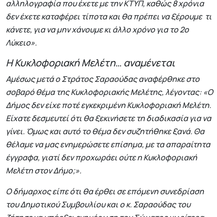
αλληλογραφία που έχετε με την ΚΤΥΠ, καθώς 8 χρόνια
δεν έχετε καταφέρει τίποτα και θα πρέπει να ξέρουμε τι
κάνετε, για να μην χάνουμε κι άλλο χρόνο για το 2ο
Λύκειο».
Η Κυκλοφοριακή Μελέτη… αναμένεται
Αμέσως μετά ο Στράτος Σαραούδας αναφέρθηκε στο
σοβαρό θέμα της Κυκλοφοριακής Μελέτης, λέγοντας: «Ο
Δήμος δεν είχε ποτέ εγκεκριμένη Κυκλοφοριακή Μελέτη.
Είχατε δεσμευτεί ότι θα ξεκινήσετε τη διαδικασία για να
γίνει. Όμως και αυτό το θέμα δεν συζητήθηκε ξανά. Θα
θέλαμε να μας ενημερώσετε επίσημα, με τα απαραίτητα
έγγραφα, γιατί δεν προχωράει ούτε η Κυκλοφοριακή
Μελέτη στον Δήμο;».
Ο δήμαρχος είπε ότι θα έρθει σε επόμενη συνεδρίαση
του Δημοτικού Συμβουλίου και ο κ. Σαραούδας του