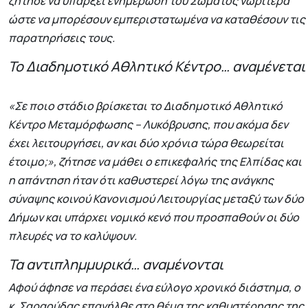
ζήτησε να υπάρξει ενημέρωση του Σώματος νωρίτερα
ώστε να μπορέσουν εμπεριστατωμένα να καταθέσουν τις
παρατηρήσεις τους.
Το Διαδημοτικό Αθλητικό Κέντρο… αναμένεται
«Σε ποιο στάδιο βρίσκεται το Διαδημοτικό Αθλητικό
Κέντρο Μεταμόρφωσης – Λυκόβρυσης, που ακόμα δεν
έχει λειτουργήσει, αν και δύο χρόνια τώρα θεωρείται
έτοιμο;», ζήτησε να μάθει ο επικεφαλής της Ελπίδας και
η απάντηση ήταν ότι καθυστερεί λόγω της ανάγκης
σύναψης κοινού Κανονισμού Λειτουργίας μεταξύ των δύο
Δήμων και υπάρχει νομικό κενό που προσπαθούν οι δύο
πλευρές να το καλύψουν.
Τα αντιπλημμυρικά… αναμένονται
Αφού άφησε να περάσει ένα εύλογο χρονικό διάστημα, ο
κ. Σαραούδας επανήλθε στο θέμα της καθυστέρησης της