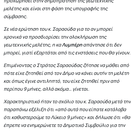
προχωρήσει στην δημοπράτηση της γεωτεχνικής
μελέτης και είναι στη φάση της υπογραφής της
σύμβασης.
Σε νέα ερώτηση του κ. Σαραούδα για το αν μπορεί
χρονικά να προσδιορίσει την ολοκλήρωση της
γεωτεχνικής μελέτης, η κα
Λυμπέρη
απάντησε ότι δεν
μπορεί, γιατί εξαρτάται από τις ενστάσεις που θα γίνουν.
Επιμένοντας ο Στράτος Σαραούδας ζήτησε να μάθει από
πότε είχε ζητηθεί από τον Δήμο να κάνει αυτήν τη μελέτη
και όπως έγινε αντιληπτό, του είχε ζητηθεί πριν από
περίπου 9 μήνες, αλλά ακόμα… γίνεται.
Χαρακτηριστικό ήταν το σχόλιο του κ. Σαραούδα μετά την
παραπάνω εξέλιξη ότι «από αυτά που είπατε κατάλαβα
ότι καθυστερούμε το Λύκειο 9 μήνες» και δήλωσε ότι «θα
έπρεπε να ενημερώνετε το Δημοτικό Συμβούλιο για την