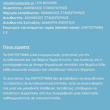
info@enypografa.gr
/ 210 8100583
Ιδιοκτήτης:
ΑΘΑΝΑΣΙΟΣ ΣΤΑΘΟΠΟΥΛΟΣ
Νόμιμος εκπρόσωπος:
ΑΘΑΝΑΣΙΟΣ ΣΤΑΘΟΠΟΥΛΟΣ
Διευθυντής:
ΑΘΑΝΑΣΙΟΣ ΣΤΑΘΟΠΟΥΛΟΣ
Διευθυντής Σύνταξης:
ΔΗΜΗΤΡΑ ΣΚΕΝΤΖΟΥ
Επωνυμία του ονόματος τομέα (domain name):
ΕΝΥΠΟΓΡΑΦΑ
Ε.Ε.
Ποιοι είμαστε
Το ΕΝΥΠΟΓΡΑΦΑ είναι ενημερωτικός ιστότοπος για την
Αυτοδιοίκηση και τον Βόρειο Τομέα Αττικής, που πιστεύει ότι η
ενυπόγραφη και με άποψη δημοσίευση αποτελεί τον θεμέλιο λίθο
κάθε κοινωνίας ενεργών και υπεύθυνων πολιτών-δημοτών.
Οι συντάκτες του ΕΝΥΠΟΓΡΑΦΑ δεν φιλοδοξούν να κατευθύνουν
τις εξελίξεις σε αυτοδιοικητικό επίπεδο, ούτε να γίνουν φορείς
της μίας και μοναδικής Αλήθειας. Αντιθέτως, επιθυμούν να
καταστούν συμμέτοχοι στη συν-διαμόρφωση μιας καλύτερης
καθημερινότητας σε τοπικό επίπεδο.