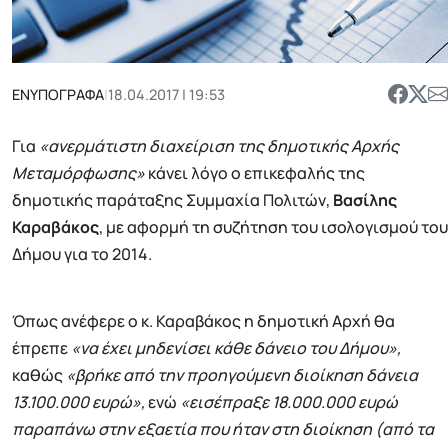
ΕΝΥΠΟΓΡΑΦΑ
|
18.04.2017 | 19:53
Για
«ανερμάτιστη διαχείριση της δημοτικής Αρχής
Μεταμόρφωσης»
κάνει λόγο ο επικεφαλής της
δημοτικής παράταξης Συμμαχία Πολιτών,
Βασίλης
Καραβάκος
, με αφορμή τη συζήτηση του ισολογισμού του
Δήμου για το 2014.
Όπως ανέφερε ο κ. Καραβάκος η δημοτική Αρχή θα
έπρεπε
«να έχει μηδενίσει κάθε δάνειο του Δήμου»,
καθώς
«βρήκε από την προηγούμενη διοίκηση δάνεια
13.100.000 ευρώ»,
ενώ
«εισέπραξε 18.000.000 ευρώ
παραπάνω στην εξαετία που ήταν στη διοίκηση (από τα