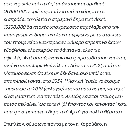
οικονομικής πολιτικής” απάντησαν οι αριθμοί:
18.000.000 ευρώ παραπάνω από τα νόμιμα έχει
εισπράξει την 6ετία η σημερινή δημοτική Αρχή,
13.100.000 δανειακές υποχρεώσεις παρέλαβε από την
προηγούμενη δημοτική Αρχή, σύμφωνα με τα στοιχεία
του Υπουργείου Εσωτερικών. Σήμερα έπρεπε να έχουν
εξοφλήσει ολοσχερώς τα δάνεια και όλες τις
οφειλές. Αντί αυτού, έκαναν αναχρηματοδότηση και έτσι,
αντί να αποπληρωθούν όλα τα δάνεια το 2021, οπότε η
Μεταμόρφωση θα είχε μηδέν δανειακό υπόλοιπο,
αποπληρώνονται στο 2034. Η λογική “εμείς να έχουμε
ταμείο ως το 2019 (εκλογές) και για μετά δε μας νοιάζει”
είναι βλαπτική για την πόλη. Αλλιώς λέγεται “ποιος ζει-
ποιος πεθαίνει” ως τότε ή “βλέποντας και κάνοντας”, κάτι
που χρησιμοποιεί η δημοτική Αρχή για πολλά θέματα».
Επιπλέον, σύμφωνα πάντα με τον κ. Καραβάκο, η