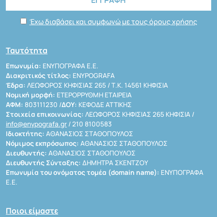
Έχω διαβάσει και συμφωνώ με τους όρους χρήσης
Ταυτότητα
Επωνυμία:
ΕΝΥΠΟΓΡΑΦΑ Ε.Ε.
Διακριτικός τίτλος:
ENYPOGRAFA
Έδρα:
ΛΕΩΦΟΡΟΣ ΚΗΦΙΣΙΑΣ 265 / Τ.Κ. 14561 ΚΗΦΙΣΙΑ
Νομική μορφή:
ΕΤΕΡΟΡΡΥΘΜΗ ΕΤΑΙΡΕΙΑ
ΑΦΜ:
803111230 /
ΔΟΥ:
ΚΕΦΟΔΕ ΑΤΤΙΚΗΣ
Στοιχεία επικοινωνίας:
ΛΕΩΦΟΡΟΣ ΚΗΦΙΣΙΑΣ 265 ΚΗΦΙΣΙΑ /
info@enypografa.gr
/ 210 8100583
Ιδιοκτήτης:
ΑΘΑΝΑΣΙΟΣ ΣΤΑΘΟΠΟΥΛΟΣ
Νόμιμος εκπρόσωπος:
ΑΘΑΝΑΣΙΟΣ ΣΤΑΘΟΠΟΥΛΟΣ
Διευθυντής:
ΑΘΑΝΑΣΙΟΣ ΣΤΑΘΟΠΟΥΛΟΣ
Διευθυντής Σύνταξης:
ΔΗΜΗΤΡΑ ΣΚΕΝΤΖΟΥ
Επωνυμία του ονόματος τομέα (domain name):
ΕΝΥΠΟΓΡΑΦΑ
Ε.Ε.
Ποιοι είμαστε