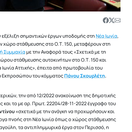
ην εξέλιξη σημαντικών έργων υποδομής στη
Νέα Ιωνία
,
ον χώρο στάθμευσης στο Ο.Τ. 150, μεταφέρουν στη
ή Συμμαχία
με την Αναφορά τους «Σχετικά με τη
ώρου στάθμευσης αυτοκινήτων στο Ο.Τ. 150 και
Ιωνία Αττικής», έπειτα από πρωτοβουλία του
ού Εκπροσώπου του κόμματος
Πάνου Σκουρλέτη
.
ερικών, την από 12/2022 ανακοίνωση της δημοτικής
ς και το με αρ. Πρωτ. 22204/28-11-2022 έγγραφο του
ντίνου
«σχετικά με την ανάγκη να προχωρήσουν και
ργα πνοής στη Νέα Ιωνία όπως ο χώρος στάθμευσης
ναγούλη, τα αντιπλημμυρικά έργα στον Περισσό, η