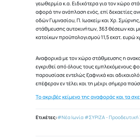
γεωθερμία κ.α. Ειδικότερα για τον χώρο στ
αφορά την ανάπλαση ενός, επί δεκαετίες αν
οδών Γυμνασίου, Π. Ιωακείμ και Χρ. Σμύρνη
στάθμευσης αυτοκινήτων, 363 θέσεων και μ
κατοίκων προϋπολογισμού 11,5 εκατ. ευρώ 
Αναφορικά με τον χώρο στάθμευσης η ανακο
εγκριθεί από όλους τους εμπλεκόμενους φορ
παρουσίασε εντελώς ξαφνικά και αδικαιολό
επέφεραν εν τέλει και τη μέχρι σήμερα παύ
Το ακριβές κείμενο της αναφοράς και τα σχ
Ετικέτες:
#Νέα Ιωνία
#ΣΥΡΙΖΑ - Προοδευτική