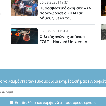
05.08.2026 | 14:37
Πυροσβεστικά οχήματα 4Χ4
παραχώρησε ο ΣΠΑΠ σε
η
Δήμους-μέλη του
05.08.2026 | 12:03
Φιλικός αγώνας μπάσκετ
ΓΣΑΠ – Harvard University
ια να λαμβάνετε την εβδομαδιαία ενημέρωσή μας εγγραφείτ
Έχω διαβάσει και συμφωνώ με τους όρους χρήσης