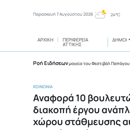
Παρασκευή 7 Αυγούστου 2026
24°C
ΑΡΧΙΚΉ
ΠΕΡΙΦΈΡΕΙΑ
ΔΉΜΟΙ
ΑΤΤΙΚΉΣ
Ροή Ειδήσεων
ής ευθύνης
Η μαγεία του Φεστιβάλ Παπάγου – Χολα
•
ΚΟΙΝΩΝΊΑ
Αναφορά 10 βουλευτώ
διακοπή έργου ανάπλ
χώρου στάθμευσης αυ