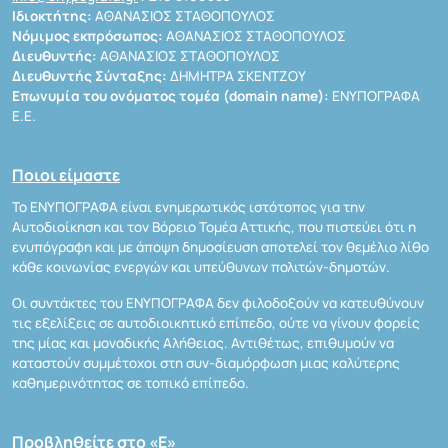
Ιδιοκτήτης:
ΑΘΑΝΑΣΙΟΣ ΣΤΑΘΟΠΟΥΛΟΣ
Νόμιμος εκπρόσωπος:
ΑΘΑΝΑΣΙΟΣ ΣΤΑΘΟΠΟΥΛΟΣ
Διευθυντής:
ΑΘΑΝΑΣΙΟΣ ΣΤΑΘΟΠΟΥΛΟΣ
Διευθυντής Σύνταξης:
ΔΗΜΗΤΡΑ ΣΚΕΝΤΖΟΥ
Επωνυμία του ονόματος τομέα (domain name):
ΕΝΥΠΟΓΡΑΦΑ
Ε.Ε.
Ποιοι είμαστε
Το ΕΝΥΠΟΓΡΑΦΑ είναι ενημερωτικός ιστότοπος για την
Αυτοδιοίκηση και τον Βόρειο Τομέα Αττικής, που πιστεύει ότι η
ενυπόγραφη και με άποψη δημοσίευση αποτελεί τον θεμέλιο λίθο
κάθε κοινωνίας ενεργών και υπεύθυνων πολιτών-δημοτών.
Οι συντάκτες του ΕΝΥΠΟΓΡΑΦΑ δεν φιλοδοξούν να κατευθύνουν
τις εξελίξεις σε αυτοδιοικητικό επίπεδο, ούτε να γίνουν φορείς
της μίας και μοναδικής Αλήθειας. Αντιθέτως, επιθυμούν να
καταστούν συμμέτοχοι στη συν-διαμόρφωση μιας καλύτερης
καθημερινότητας σε τοπικό επίπεδο.
Προβληθείτε στο «Ε»