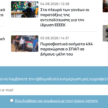
04.08.2026 | 12:28
ικό
Στο πλευρό των γονέων οι
τα
παρατάξεις της
αντιπολίτευσης για την
ίδρυση ΕΕΕΕΚ
05.08.2026 | 14:37
ική
Πυροσβεστικά οχήματα 4Χ4
παραχώρησε ο ΣΠΑΠ σε
Δήμους-μέλη του
ια να λαμβάνετε την εβδομαδιαία ενημέρωσή μας εγγραφείτ
Έχω διαβάσει και συμφωνώ με τους όρους χρήσης