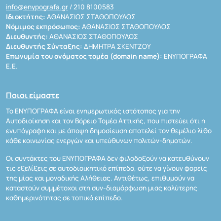
info@enypografa.gr
/ 210 8100583
Ιδιοκτήτης:
ΑΘΑΝΑΣΙΟΣ ΣΤΑΘΟΠΟΥΛΟΣ
Νόμιμος εκπρόσωπος:
ΑΘΑΝΑΣΙΟΣ ΣΤΑΘΟΠΟΥΛΟΣ
Διευθυντής:
ΑΘΑΝΑΣΙΟΣ ΣΤΑΘΟΠΟΥΛΟΣ
Διευθυντής Σύνταξης:
ΔΗΜΗΤΡΑ ΣΚΕΝΤΖΟΥ
Επωνυμία του ονόματος τομέα (domain name):
ΕΝΥΠΟΓΡΑΦΑ
Ε.Ε.
Ποιοι είμαστε
Το ΕΝΥΠΟΓΡΑΦΑ είναι ενημερωτικός ιστότοπος για την
Αυτοδιοίκηση και τον Βόρειο Τομέα Αττικής, που πιστεύει ότι η
ενυπόγραφη και με άποψη δημοσίευση αποτελεί τον θεμέλιο λίθο
κάθε κοινωνίας ενεργών και υπεύθυνων πολιτών-δημοτών.
Οι συντάκτες του ΕΝΥΠΟΓΡΑΦΑ δεν φιλοδοξούν να κατευθύνουν
τις εξελίξεις σε αυτοδιοικητικό επίπεδο, ούτε να γίνουν φορείς
της μίας και μοναδικής Αλήθειας. Αντιθέτως, επιθυμούν να
καταστούν συμμέτοχοι στη συν-διαμόρφωση μιας καλύτερης
καθημερινότητας σε τοπικό επίπεδο.