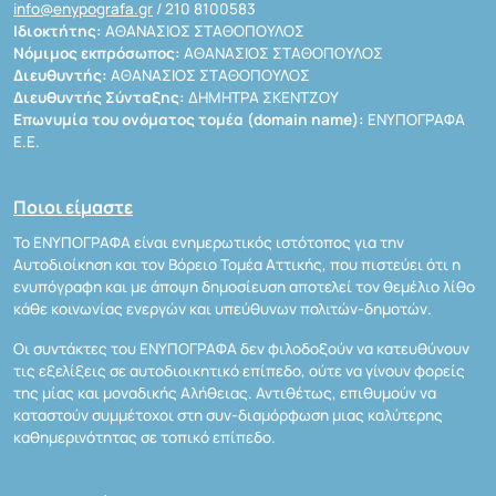
info@enypografa.gr
/ 210 8100583
Ιδιοκτήτης:
ΑΘΑΝΑΣΙΟΣ ΣΤΑΘΟΠΟΥΛΟΣ
Νόμιμος εκπρόσωπος:
ΑΘΑΝΑΣΙΟΣ ΣΤΑΘΟΠΟΥΛΟΣ
Διευθυντής:
ΑΘΑΝΑΣΙΟΣ ΣΤΑΘΟΠΟΥΛΟΣ
Διευθυντής Σύνταξης:
ΔΗΜΗΤΡΑ ΣΚΕΝΤΖΟΥ
Επωνυμία του ονόματος τομέα (domain name):
ΕΝΥΠΟΓΡΑΦΑ
Ε.Ε.
Ποιοι είμαστε
Το ΕΝΥΠΟΓΡΑΦΑ είναι ενημερωτικός ιστότοπος για την
Αυτοδιοίκηση και τον Βόρειο Τομέα Αττικής, που πιστεύει ότι η
ενυπόγραφη και με άποψη δημοσίευση αποτελεί τον θεμέλιο λίθο
κάθε κοινωνίας ενεργών και υπεύθυνων πολιτών-δημοτών.
Οι συντάκτες του ΕΝΥΠΟΓΡΑΦΑ δεν φιλοδοξούν να κατευθύνουν
τις εξελίξεις σε αυτοδιοικητικό επίπεδο, ούτε να γίνουν φορείς
της μίας και μοναδικής Αλήθειας. Αντιθέτως, επιθυμούν να
καταστούν συμμέτοχοι στη συν-διαμόρφωση μιας καλύτερης
καθημερινότητας σε τοπικό επίπεδο.