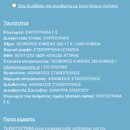
Έχω διαβάσει και συμφωνώ με τους όρους χρήσης
Ταυτότητα
Επωνυμία:
ΕΝΥΠΟΓΡΑΦΑ Ε.Ε.
Διακριτικός τίτλος:
ENYPOGRAFA
Έδρα:
ΛΕΩΦΟΡΟΣ ΚΗΦΙΣΙΑΣ 265 / Τ.Κ. 14561 ΚΗΦΙΣΙΑ
Νομική μορφή:
ΕΤΕΡΟΡΡΥΘΜΗ ΕΤΑΙΡΕΙΑ
ΑΦΜ:
803111230 /
ΔΟΥ:
ΚΕΦΟΔΕ ΑΤΤΙΚΗΣ
Στοιχεία επικοινωνίας:
ΛΕΩΦΟΡΟΣ ΚΗΦΙΣΙΑΣ 265 ΚΗΦΙΣΙΑ /
info@enypografa.gr
/ 210 8100583
Ιδιοκτήτης:
ΑΘΑΝΑΣΙΟΣ ΣΤΑΘΟΠΟΥΛΟΣ
Νόμιμος εκπρόσωπος:
ΑΘΑΝΑΣΙΟΣ ΣΤΑΘΟΠΟΥΛΟΣ
Διευθυντής:
ΑΘΑΝΑΣΙΟΣ ΣΤΑΘΟΠΟΥΛΟΣ
Διευθυντής Σύνταξης:
ΔΗΜΗΤΡΑ ΣΚΕΝΤΖΟΥ
Επωνυμία του ονόματος τομέα (domain name):
ΕΝΥΠΟΓΡΑΦΑ
Ε.Ε.
Ποιοι είμαστε
Το ΕΝΥΠΟΓΡΑΦΑ είναι ενημερωτικός ιστότοπος για την