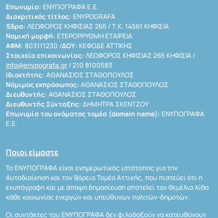
Επωνυμία:
ΕΝΥΠΟΓΡΑΦΑ Ε.Ε.
Διακριτικός τίτλος:
ENYPOGRAFA
Έδρα:
ΛΕΩΦΟΡΟΣ ΚΗΦΙΣΙΑΣ 265 / Τ.Κ. 14561 ΚΗΦΙΣΙΑ
Νομική μορφή:
ΕΤΕΡΟΡΡΥΘΜΗ ΕΤΑΙΡΕΙΑ
ΑΦΜ:
803111230 /
ΔΟΥ:
ΚΕΦΟΔΕ ΑΤΤΙΚΗΣ
Στοιχεία επικοινωνίας:
ΛΕΩΦΟΡΟΣ ΚΗΦΙΣΙΑΣ 265 ΚΗΦΙΣΙΑ /
info@enypografa.gr
/ 210 8100583
Ιδιοκτήτης:
ΑΘΑΝΑΣΙΟΣ ΣΤΑΘΟΠΟΥΛΟΣ
Νόμιμος εκπρόσωπος:
ΑΘΑΝΑΣΙΟΣ ΣΤΑΘΟΠΟΥΛΟΣ
Διευθυντής:
ΑΘΑΝΑΣΙΟΣ ΣΤΑΘΟΠΟΥΛΟΣ
Διευθυντής Σύνταξης:
ΔΗΜΗΤΡΑ ΣΚΕΝΤΖΟΥ
Επωνυμία του ονόματος τομέα (domain name):
ΕΝΥΠΟΓΡΑΦΑ
Ε.Ε.
Ποιοι είμαστε
Το ΕΝΥΠΟΓΡΑΦΑ είναι ενημερωτικός ιστότοπος για την
Αυτοδιοίκηση και τον Βόρειο Τομέα Αττικής, που πιστεύει ότι η
ενυπόγραφη και με άποψη δημοσίευση αποτελεί τον θεμέλιο λίθο
κάθε κοινωνίας ενεργών και υπεύθυνων πολιτών-δημοτών.
Οι συντάκτες του ΕΝΥΠΟΓΡΑΦΑ δεν φιλοδοξούν να κατευθύνουν