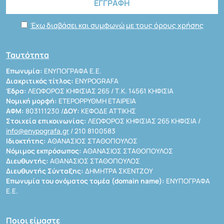
Έχω διαβάσει και συμφωνώ με τους όρους χρήσης
Ταυτότητα
Επωνυμία:
ΕΝΥΠΟΓΡΑΦΑ Ε.Ε.
Διακριτικός τίτλος:
ENYPOGRAFA
Έδρα:
ΛΕΩΦΟΡΟΣ ΚΗΦΙΣΙΑΣ 265 / Τ.Κ. 14561 ΚΗΦΙΣΙΑ
Νομική μορφή:
ΕΤΕΡΟΡΡΥΘΜΗ ΕΤΑΙΡΕΙΑ
ΑΦΜ:
803111230 /
ΔΟΥ:
ΚΕΦΟΔΕ ΑΤΤΙΚΗΣ
Στοιχεία επικοινωνίας:
ΛΕΩΦΟΡΟΣ ΚΗΦΙΣΙΑΣ 265 ΚΗΦΙΣΙΑ /
info@enypografa.gr
/ 210 8100583
Ιδιοκτήτης:
ΑΘΑΝΑΣΙΟΣ ΣΤΑΘΟΠΟΥΛΟΣ
Νόμιμος εκπρόσωπος:
ΑΘΑΝΑΣΙΟΣ ΣΤΑΘΟΠΟΥΛΟΣ
Διευθυντής:
ΑΘΑΝΑΣΙΟΣ ΣΤΑΘΟΠΟΥΛΟΣ
Διευθυντής Σύνταξης:
ΔΗΜΗΤΡΑ ΣΚΕΝΤΖΟΥ
Επωνυμία του ονόματος τομέα (domain name):
ΕΝΥΠΟΓΡΑΦΑ
Ε.Ε.
Ποιοι είμαστε