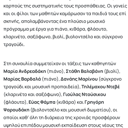
καρπούς της συστηματικής τους προσπάθειας. Οι γονείς
και οι φίλοι των μαθητών καμάρωσαν τα παιδιά τους επί
σκηνής, απολαμβάνοντας ένα πλούσιο μουσικό
πρόγραμμα με έργα για πιάνο, κιθάρα, φλάουτο,
κλαρινέτο, σαξόφωνο, βιολί, βιολοντσέλο και σύγχρονο
τραγούδι.
Στη συναυλία συμμετείχαν οι τάξεις των καθηγητών
Μαρία Ανδρεαδάκη
(πιάνο),
Στάθη Βαλαβάνη
(βιολί),
Μαρίας Βαρδαλά
(πιάνο),
Δανάης Μαρίνου
(σύγχρονο
τραγούδι και μουσική προπαιδεία),
Τηλέμαχου Ντεβέ
(κλαρινέτο και σαξόφωνο),
Γιούλας Ντούσικου
(φλάουτο),
Εύας Φάμπα
(κιθάρα) και
Γρηγόρη
Ψαρουδάκη
(βιολοντσέλο και μουσική δωματίου), οι
οποίοι καθ’ όλη τη διάρκεια της χρονιάς προσφέρουν
υψηλού επιπέδου μουσική εκπαίδευση στους νέους της