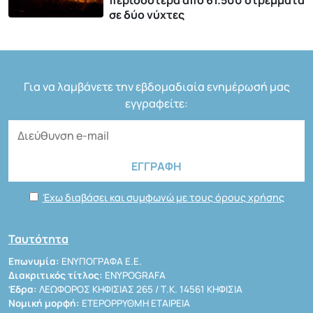
σε δύο νύχτες
Για να λαμβάνετε την εβδομαδιαία ενημέρωσή μας
εγγραφείτε:
Έχω διαβάσει και συμφωνώ με τους όρους χρήσης
Ταυτότητα
Επωνυμία:
ΕΝΥΠΟΓΡΑΦΑ Ε.Ε.
Διακριτικός τίτλος:
ENYPOGRAFA
Έδρα:
ΛΕΩΦΟΡΟΣ ΚΗΦΙΣΙΑΣ 265 / Τ.Κ. 14561 ΚΗΦΙΣΙΑ
Νομική μορφή:
ΕΤΕΡΟΡΡΥΘΜΗ ΕΤΑΙΡΕΙΑ