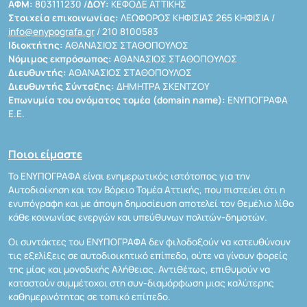
ΑΦΜ:
803111230 /
ΔΟΥ:
ΚΕΦΟΔΕ ΑΤΤΙΚΗΣ
Στοιχεία επικοινωνίας:
ΛΕΩΦΟΡΟΣ ΚΗΦΙΣΙΑΣ 265 ΚΗΦΙΣΙΑ /
info@enypografa.gr
/ 210 8100583
Ιδιοκτήτης:
ΑΘΑΝΑΣΙΟΣ ΣΤΑΘΟΠΟΥΛΟΣ
Νόμιμος εκπρόσωπος:
ΑΘΑΝΑΣΙΟΣ ΣΤΑΘΟΠΟΥΛΟΣ
Διευθυντής:
ΑΘΑΝΑΣΙΟΣ ΣΤΑΘΟΠΟΥΛΟΣ
Διευθυντής Σύνταξης:
ΔΗΜΗΤΡΑ ΣΚΕΝΤΖΟΥ
Επωνυμία του ονόματος τομέα (domain name):
ΕΝΥΠΟΓΡΑΦΑ
Ε.Ε.
Ποιοι είμαστε
Το ΕΝΥΠΟΓΡΑΦΑ είναι ενημερωτικός ιστότοπος για την
Αυτοδιοίκηση και τον Βόρειο Τομέα Αττικής, που πιστεύει ότι η
ενυπόγραφη και με άποψη δημοσίευση αποτελεί τον θεμέλιο λίθο
κάθε κοινωνίας ενεργών και υπεύθυνων πολιτών-δημοτών.
Οι συντάκτες του ΕΝΥΠΟΓΡΑΦΑ δεν φιλοδοξούν να κατευθύνουν
τις εξελίξεις σε αυτοδιοικητικό επίπεδο, ούτε να γίνουν φορείς
της μίας και μοναδικής Αλήθειας. Αντιθέτως, επιθυμούν να
καταστούν συμμέτοχοι στη συν-διαμόρφωση μιας καλύτερης
καθημερινότητας σε τοπικό επίπεδο.