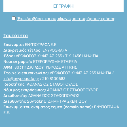
Έχω διαβάσει και συμφωνώ με τους όρους χρήσης
Ταυτότητα
Επωνυμία:
ΕΝΥΠΟΓΡΑΦΑ Ε.Ε.
Διακριτικός τίτλος:
ENYPOGRAFA
Έδρα:
ΛΕΩΦΟΡΟΣ ΚΗΦΙΣΙΑΣ 265 / Τ.Κ. 14561 ΚΗΦΙΣΙΑ
Νομική μορφή:
ΕΤΕΡΟΡΡΥΘΜΗ ΕΤΑΙΡΕΙΑ
ΑΦΜ:
803111230 /
ΔΟΥ:
ΚΕΦΟΔΕ ΑΤΤΙΚΗΣ
Στοιχεία επικοινωνίας:
ΛΕΩΦΟΡΟΣ ΚΗΦΙΣΙΑΣ 265 ΚΗΦΙΣΙΑ /
info@enypografa.gr
/ 210 8100583
Ιδιοκτήτης:
ΑΘΑΝΑΣΙΟΣ ΣΤΑΘΟΠΟΥΛΟΣ
Νόμιμος εκπρόσωπος:
ΑΘΑΝΑΣΙΟΣ ΣΤΑΘΟΠΟΥΛΟΣ
Διευθυντής:
ΑΘΑΝΑΣΙΟΣ ΣΤΑΘΟΠΟΥΛΟΣ
Διευθυντής Σύνταξης:
ΔΗΜΗΤΡΑ ΣΚΕΝΤΖΟΥ
Επωνυμία του ονόματος τομέα (domain name):
ΕΝΥΠΟΓΡΑΦΑ
Ε.Ε.