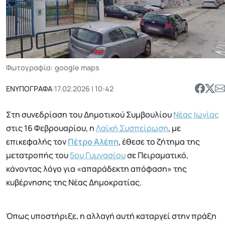
Φωτογραφία: google maps
ΕΝΥΠΟΓΡΑΦΑ
|
17.02.2026 | 10:42
Στη συνεδρίαση του Δημοτικού Συμβουλίου
Νέας Ιωνίας
στις 16 Φεβρουαρίου, η
Λαϊκή Συσπείρωση
, με
επικεφαλής τον
Πέτρο Αλέπη
, έθεσε το ζήτημα της
μετατροπής του
5ου Γυμνασίου
σε Πειραματικό,
κάνοντας λόγο για «απαράδεκτη απόφαση» της
κυβέρνησης της Νέας Δημοκρατίας.
Όπως υποστήριξε, η αλλαγή αυτή καταργεί στην πράξη