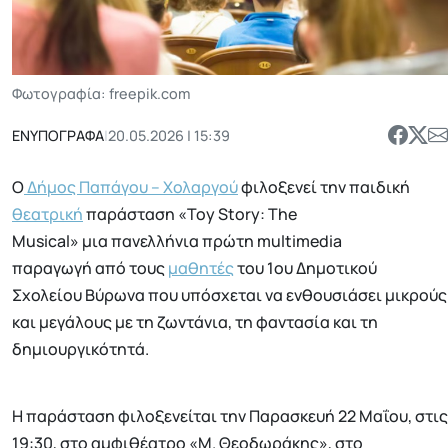
Φωτογραφία: freepik.com
ΕΝΥΠΟΓΡΑΦΑ
|
20.05.2026 | 15:39
Ο
Δήμος Παπάγου – Χολαργού
φιλοξενεί την παιδική
θεατρική
παράσταση «Toy Story: The
Musical» μια πανελλήνια πρώτη multimedia
παραγωγή από τους
μαθητές
του 1ου Δημοτικού
Σχολείου Βύρωνα που υπόσχεται να ενθουσιάσει μικρούς
και μεγάλους με τη ζωντάνια, τη φαντασία και τη
δημιουργικότητά.
H παράσταση φιλοξενείται την Παρασκευή 22 Μαΐου, στις
19:30, στο αμφιθέατρο «Μ. Θεοδωράκης», στο