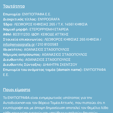
Ταυτότητα
Επωνυμία:
ΕΝΥΠΟΓΡΑΦΑ Ε.Ε.
Διακριτικός τίτλος:
ENYPOGRAFA
Έδρα:
ΛΕΩΦΟΡΟΣ ΚΗΦΙΣΙΑΣ 265 / Τ.Κ. 14561 ΚΗΦΙΣΙΑ
Νομική μορφή:
ΕΤΕΡΟΡΡΥΘΜΗ ΕΤΑΙΡΕΙΑ
ΑΦΜ:
803111230 /
ΔΟΥ:
ΚΕΦΟΔΕ ΑΤΤΙΚΗΣ
Στοιχεία επικοινωνίας:
ΛΕΩΦΟΡΟΣ ΚΗΦΙΣΙΑΣ 265 ΚΗΦΙΣΙΑ /
info@enypografa.gr
/ 210 8100583
Ιδιοκτήτης:
ΑΘΑΝΑΣΙΟΣ ΣΤΑΘΟΠΟΥΛΟΣ
Νόμιμος εκπρόσωπος:
ΑΘΑΝΑΣΙΟΣ ΣΤΑΘΟΠΟΥΛΟΣ
Διευθυντής:
ΑΘΑΝΑΣΙΟΣ ΣΤΑΘΟΠΟΥΛΟΣ
Διευθυντής Σύνταξης:
ΔΗΜΗΤΡΑ ΣΚΕΝΤΖΟΥ
Επωνυμία του ονόματος τομέα (domain name):
ΕΝΥΠΟΓΡΑΦΑ
Ε.Ε.
Ποιοι είμαστε
Το ΕΝΥΠΟΓΡΑΦΑ είναι ενημερωτικός ιστότοπος για την
Αυτοδιοίκηση και τον Βόρειο Τομέα Αττικής, που πιστεύει ότι η
ενυπόγραφη και με άποψη δημοσίευση αποτελεί τον θεμέλιο λίθο
κάθε κοινωνίας ενεργών και υπεύθυνων πολιτών-δημοτών.