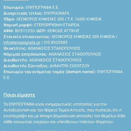
Επωνυμία:
ΕΝΥΠΟΓΡΑΦΑ Ε.Ε.
Διακριτικός τίτλος:
ENYPOGRAFA
Έδρα:
ΛΕΩΦΟΡΟΣ ΚΗΦΙΣΙΑΣ 265 / Τ.Κ. 14561 ΚΗΦΙΣΙΑ
Νομική μορφή:
ΕΤΕΡΟΡΡΥΘΜΗ ΕΤΑΙΡΕΙΑ
ΑΦΜ:
803111230 /
ΔΟΥ:
ΚΕΦΟΔΕ ΑΤΤΙΚΗΣ
Στοιχεία επικοινωνίας:
ΛΕΩΦΟΡΟΣ ΚΗΦΙΣΙΑΣ 265 ΚΗΦΙΣΙΑ /
info@enypografa.gr
/ 210 8100583
Ιδιοκτήτης:
ΑΘΑΝΑΣΙΟΣ ΣΤΑΘΟΠΟΥΛΟΣ
Νόμιμος εκπρόσωπος:
ΑΘΑΝΑΣΙΟΣ ΣΤΑΘΟΠΟΥΛΟΣ
Διευθυντής:
ΑΘΑΝΑΣΙΟΣ ΣΤΑΘΟΠΟΥΛΟΣ
Διευθυντής Σύνταξης:
ΔΗΜΗΤΡΑ ΣΚΕΝΤΖΟΥ
Επωνυμία του ονόματος τομέα (domain name):
ΕΝΥΠΟΓΡΑΦΑ
Ε.Ε.
Ποιοι είμαστε
Το ΕΝΥΠΟΓΡΑΦΑ είναι ενημερωτικός ιστότοπος για την
Αυτοδιοίκηση και τον Βόρειο Τομέα Αττικής, που πιστεύει ότι η
ενυπόγραφη και με άποψη δημοσίευση αποτελεί τον θεμέλιο λίθο
κάθε κοινωνίας ενεργών και υπεύθυνων πολιτών-δημοτών.