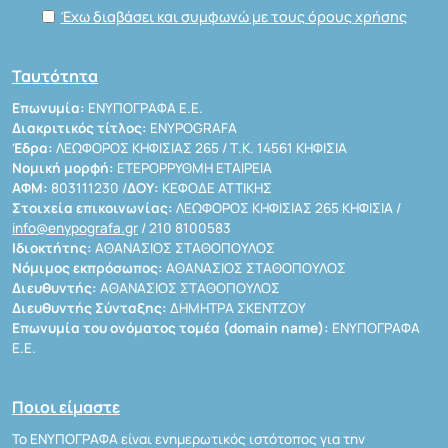
Έχω διαβάσει και συμφωνώ με τους όρους χρήσης
Ταυτότητα
Επωνυμία:
ΕΝΥΠΟΓΡΑΦΑ Ε.Ε.
Διακριτικός τίτλος:
ENYPOGRAFA
Έδρα:
ΛΕΩΦΟΡΟΣ ΚΗΦΙΣΙΑΣ 265 / Τ.Κ. 14561 ΚΗΦΙΣΙΑ
Νομική μορφή:
ΕΤΕΡΟΡΡΥΘΜΗ ΕΤΑΙΡΕΙΑ
ΑΦΜ:
803111230 /
ΔΟΥ:
ΚΕΦΟΔΕ ΑΤΤΙΚΗΣ
Στοιχεία επικοινωνίας:
ΛΕΩΦΟΡΟΣ ΚΗΦΙΣΙΑΣ 265 ΚΗΦΙΣΙΑ /
info@enypografa.gr
/ 210 8100583
Ιδιοκτήτης:
ΑΘΑΝΑΣΙΟΣ ΣΤΑΘΟΠΟΥΛΟΣ
Νόμιμος εκπρόσωπος:
ΑΘΑΝΑΣΙΟΣ ΣΤΑΘΟΠΟΥΛΟΣ
Διευθυντής:
ΑΘΑΝΑΣΙΟΣ ΣΤΑΘΟΠΟΥΛΟΣ
Διευθυντής Σύνταξης:
ΔΗΜΗΤΡΑ ΣΚΕΝΤΖΟΥ
Επωνυμία του ονόματος τομέα (domain name):
ΕΝΥΠΟΓΡΑΦΑ
Ε.Ε.
Ποιοι είμαστε
Το ΕΝΥΠΟΓΡΑΦΑ είναι ενημερωτικός ιστότοπος για την