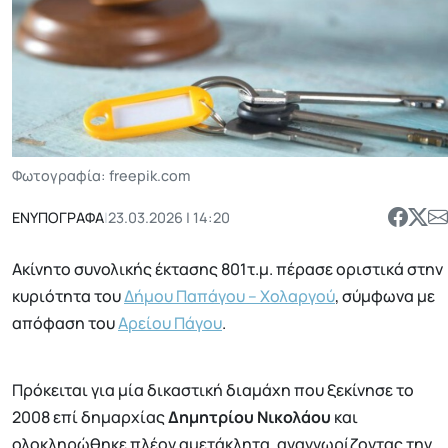
Φωτογραφία: freepik.com
ΕΝΥΠΟΓΡΑΦΑ
|
23.03.2026 | 14:20
Ακίνητο συνολικής έκτασης 801τ.μ. πέρασε οριστικά στην
κυριότητα του
Δήμου Παπάγου – Χολαργού
, σύμφωνα με
απόφαση του
Αρείου Πάγου
.
Πρόκειται για μία δικαστική διαμάχη που ξεκίνησε το
2008 επί δημαρχίας
Δημητρίου Νικολάου
και
ολοκληρώθηκε πλέον αμετάκλητα, αναγνωρίζοντας την