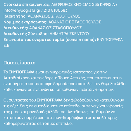
Στοιχεία επικοινωνίας:
ΛΕΩΦΟΡΟΣ ΚΗΦΙΣΙΑΣ 265 ΚΗΦΙΣΙΑ /
info@enypografa.gr
/ 210 8100583
Ιδιοκτήτης:
ΑΘΑΝΑΣΙΟΣ ΣΤΑΘΟΠΟΥΛΟΣ
Νόμιμος εκπρόσωπος:
ΑΘΑΝΑΣΙΟΣ ΣΤΑΘΟΠΟΥΛΟΣ
Διευθυντής:
ΑΘΑΝΑΣΙΟΣ ΣΤΑΘΟΠΟΥΛΟΣ
Διευθυντής Σύνταξης:
ΔΗΜΗΤΡΑ ΣΚΕΝΤΖΟΥ
Επωνυμία του ονόματος τομέα (domain name):
ΕΝΥΠΟΓΡΑΦΑ
Ε.Ε.
Ποιοι είμαστε
Το ΕΝΥΠΟΓΡΑΦΑ είναι ενημερωτικός ιστότοπος για την
Αυτοδιοίκηση και τον Βόρειο Τομέα Αττικής, που πιστεύει ότι η
ενυπόγραφη και με άποψη δημοσίευση αποτελεί τον θεμέλιο λίθο
κάθε κοινωνίας ενεργών και υπεύθυνων πολιτών-δημοτών.
Οι συντάκτες του ΕΝΥΠΟΓΡΑΦΑ δεν φιλοδοξούν να κατευθύνουν
τις εξελίξεις σε αυτοδιοικητικό επίπεδο, ούτε να γίνουν φορείς
της μίας και μοναδικής Αλήθειας. Αντιθέτως, επιθυμούν να
καταστούν συμμέτοχοι στη συν-διαμόρφωση μιας καλύτερης
καθημερινότητας σε τοπικό επίπεδο.