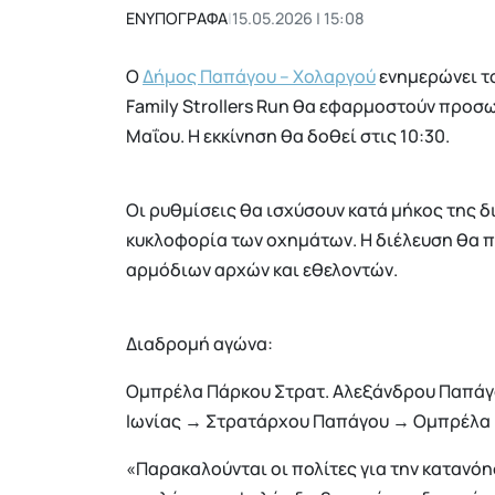
ΕΝΥΠΟΓΡΑΦΑ
|
15.05.2026 | 15:08
Ο
Δήμος Παπάγου – Χολαργού
ενημερώνει το
Family Strollers Run θα εφαρμοστούν προσ
Μαΐου. Η εκκίνηση θα δοθεί στις 10:30.
Οι ρυθμίσεις θα ισχύσουν κατά μήκος της 
κυκλοφορία των οχημάτων. Η διέλευση θα π
αρμόδιων αρχών και εθελοντών.
Διαδρομή αγώνα:
Ομπρέλα Πάρκου Στρατ. Αλεξάνδρου Παπάγ
Ιωνίας → Στρατάρχου Παπάγου → Ομπρέλα 
«Παρακαλούνται οι πολίτες για την κατανόη