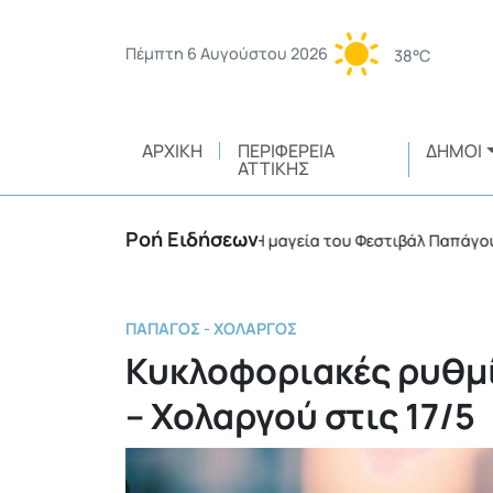
Πέμπτη 6 Αυγούστου 2026
38°C
ΑΡΧΙΚΉ
ΠΕΡΙΦΈΡΕΙΑ
ΔΉΜΟΙ
ΑΤΤΙΚΉΣ
Ροή Ειδήσεων
κής ευθύνης
Η μαγεία του Φεστιβάλ Παπάγου – Χολ
•
ΠΑΠΆΓΟΣ - ΧΟΛΑΡΓΌΣ
Κυκλοφοριακές ρυθμ
– Χολαργού στις 17/5