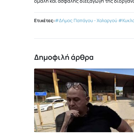
ομαλή και ασφαλής διεξαγωγή της διοργάν
Ετικέτες:
#Δήμος Παπάγου - Χολαργού
#Κυκλο
Δημοφιλή άρθρα