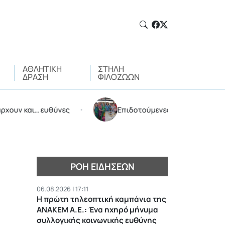
ΑΘΛΗΤΙΚΉ
ΣΤΉΛΗ
ΔΡΆΣΗ
ΦΙΛΌΖΩΩΝ
αι… ευθύνες
Επιδοτούμενες διακοπές από τον Δήμο
•
ΡΟΉ ΕΙΔΉΣΕΩΝ
06.08.2026 | 17:11
Η πρώτη τηλεοπτική καμπάνια της
ΑΝΑΚΕΜ Α.Ε.: Ένα ηχηρό μήνυμα
συλλογικής κοινωνικής ευθύνης