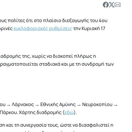
υς πολίτες ότι στο πλαίσιο διεξαγωγής του 4ου
ωρινές
κυκλοφοριακές ρυθμίσεις
την Κυριακή 17
διαδρομής της, χωρίς να διακοπεί πλήρως η
ραγματοποιείται σταδιακά και με τη συνδρομή των
ου → Λάρνακος → Εθνικής Αμύνης → Νευροκοπίου →
Πάρκου. Χάρτης διαδρομής (
εδώ
).
ση και τη συνεργασία τους, ώστε να διασφαλιστεί η